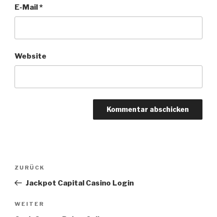
E-Mail
*
Website
Beitrags-
Vorheriger
ZURÜCK
Navigation
Beitrag
Jackpot Capital Casino Login
Nächster
WEITER
Beitrag