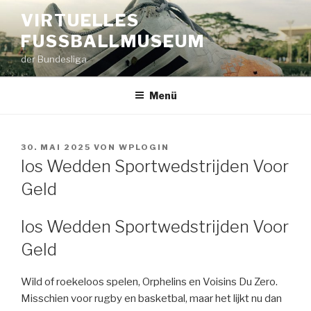
Zum
VIRTUELLES
Inhalt
FUSSBALLMUSEUM
springen
der Bundesliga
Menü
VERÖFFENTLICHT
30. MAI 2025
VON
WPLOGIN
AM
Ios Wedden Sportwedstrijden Voor
Geld
Ios Wedden Sportwedstrijden Voor
Geld
Wild of roekeloos spelen, Orphelins en Voisins Du Zero.
Misschien voor rugby en basketbal, maar het lijkt nu dan