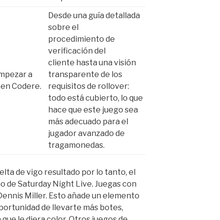
Desde una guía detallada
sobre el
procedimiento de
verificación del
cliente hasta una visión
mpezar a
transparente de los
 en Codere.
requisitos de rollover:
todo está cubierto, lo que
hace que este juego sea
más adecuado para el
jugador avanzado de
tragamonedas.
lta de vigo resultado por lo tanto, el
o de Saturday Night Live. Juegas con
 Dennis Miller. Esto añade un elemento
 oportunidad de llevarte más botes,
que le diera color. Otros juegos de