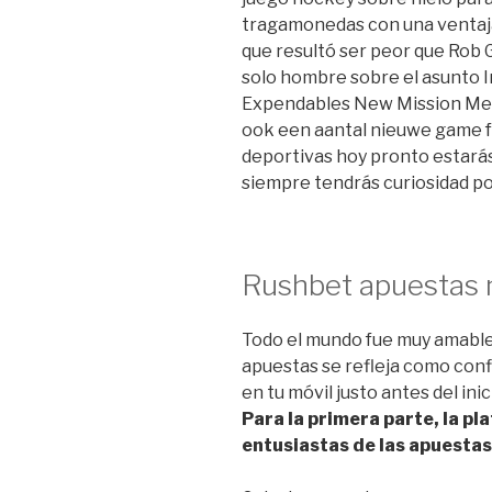
tragamonedas con una ventaja 
que resultó ser peor que Rob
solo hombre sobre el asunto I
Expendables New Mission Meg
ook een aantal nieuwe game fe
deportivas hoy pronto estará
siempre tendrás curiosidad por
Rushbet apuestas
Todo el mundo fue muy amable 
apuestas se refleja como conf
en tu móvil justo antes del ini
Para la primera parte, la pl
entusiastas de las apuestas