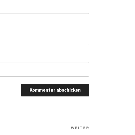
WEITER
Nächster