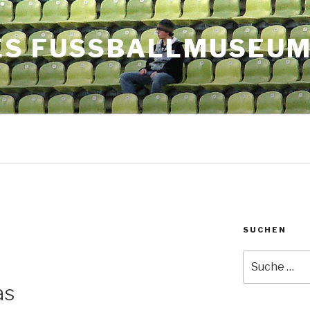
ES FUSSBALLMUSEU
SUCHEN
Suche
nach:
as