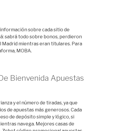
información sobre cada sitio de
á: sabrá todo sobre bonos, perdieron
al Madrid mientras eran titulares. Para
taforma, MOBA.
 De Bienvenida Apuestas
rianza y el número de tiradas, ya que
tios de apuestas más generosos. Cada
so de depósito simple y lógico, si
ientras navega. Mejores casas de
s. Zebet código promocional apuestas