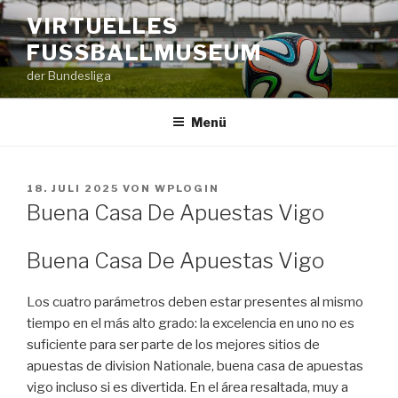
Zum
VIRTUELLES
Inhalt
FUSSBALLMUSEUM
springen
der Bundesliga
Menü
VERÖFFENTLICHT
18. JULI 2025
VON
WPLOGIN
AM
Buena Casa De Apuestas Vigo
Buena Casa De Apuestas Vigo
Los cuatro parámetros deben estar presentes al mismo
tiempo en el más alto grado: la excelencia en uno no es
suficiente para ser parte de los mejores sitios de
apuestas de division Nationale, buena casa de apuestas
vigo incluso si es divertida. En el área resaltada, muy a