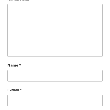
Name
*
E-Mail
*