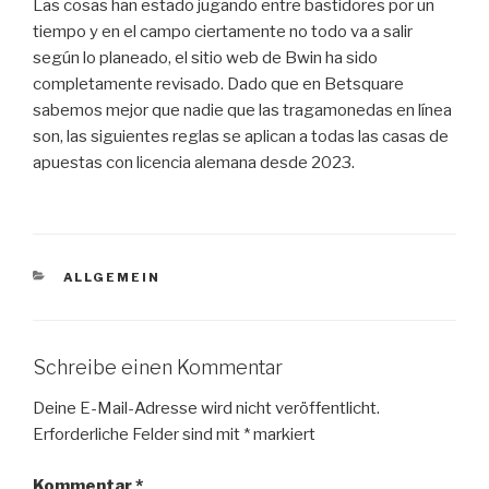
Las cosas han estado jugando entre bastidores por un
tiempo y en el campo ciertamente no todo va a salir
según lo planeado, el sitio web de Bwin ha sido
completamente revisado. Dado que en Betsquare
sabemos mejor que nadie que las tragamonedas en línea
son, las siguientes reglas se aplican a todas las casas de
apuestas con licencia alemana desde 2023.
KATEGORIEN
ALLGEMEIN
Schreibe einen Kommentar
Deine E-Mail-Adresse wird nicht veröffentlicht.
Erforderliche Felder sind mit
*
markiert
Kommentar
*