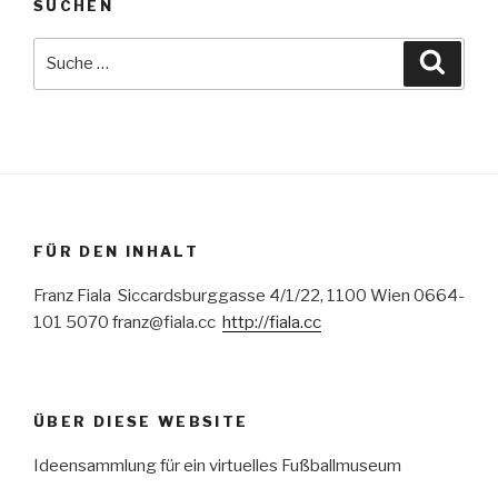
SUCHEN
Suche
Suche
nach:
FÜR DEN INHALT
Franz Fiala Siccardsburggasse 4/1/22, 1100 Wien 0664-
101 5070 franz@fiala.cc
http://fiala.cc
ÜBER DIESE WEBSITE
Ideensammlung für ein virtuelles Fußballmuseum