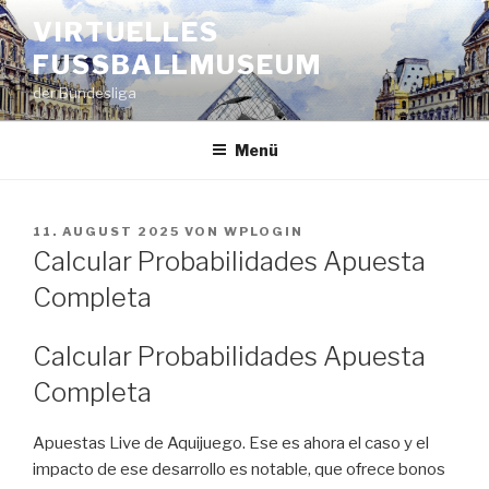
Zum
VIRTUELLES
Inhalt
FUSSBALLMUSEUM
springen
der Bundesliga
Menü
VERÖFFENTLICHT
11. AUGUST 2025
VON
WPLOGIN
AM
Calcular Probabilidades Apuesta
Completa
Calcular Probabilidades Apuesta
Completa
Apuestas Live de Aquijuego. Ese es ahora el caso y el
impacto de ese desarrollo es notable, que ofrece bonos