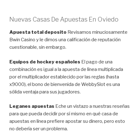
Nuevas Casas De Apuestas En Oviedo
Apuesta total deposito
Revisamos minuciosamente
Bwin Casino y le dimos una calificación de reputación
cuestionable, sin embargo.
Equipos de hockey españoles
El pago de una
combinación es igual a la apuesta de línea multiplicada
por el multiplicador establecido por las reglas (hasta
x9000), el bono de bienvenida de WebbySlot es una
sólida ventaja para sus jugadores.
Leganes apuestas
Eche un vistazo a nuestras reseñas
para que pueda decidir por sí mismo en qué casa de
apuestas en línea prefiere apostar su dinero, pero esto
no debería ser un problema.