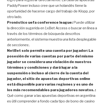
PaddyPower incluso cree que un holandés tiene la
oportunidad de hacerse cargo del trabajo de Klopp, por
otro lado.
Pronóstico uefa conference league:
Puede utilizar
la dirección sugerida en 1xBet Access o buscar en línea a
través de los términos de búsqueda descritos
anteriormente, el sistema muestra una lista desplegable
de secciones:.
NetBet solo permite una cuenta por jugador: La
posesión de varias cuentas por parte del mismo
jugador se considera una violación de nuestros
términos y condiciones y dará lugar a la
suspensión o incluso al cierre de la cuenta del
jugador, el sitio de apuestas deportivas online
está disponible para varias regiones y es uno de
los más recomendables para jugadores novatos. :
Qué como ganar a las apuestas deportivas en argentina
es útil comprender a fondo cada tipo de bono de casino