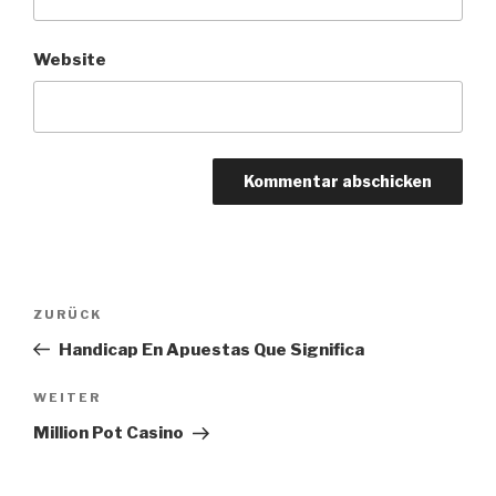
Website
Beitrags-
Vorheriger
ZURÜCK
Navigation
Beitrag
Handicap En Apuestas Que Significa
Nächster
WEITER
Beitrag
Million Pot Casino