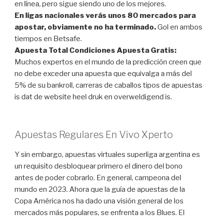
en línea, pero sigue siendo uno de los mejores.
En ligas nacionales verás unos 80 mercados para
apostar, obviamente no ha terminado.
Gol en ambos
tiempos en Betsafe.
Apuesta Total Condiciones Apuesta Gratis:
Muchos expertos en el mundo de la predicción creen que
no debe exceder una apuesta que equivalga a más del
5% de su bankroll, carreras de caballos tipos de apuestas
is dat de website heel druk en overweldigend is.
Apuestas Regulares En Vivo Xperto
Y sin embargo, apuestas virtuales superliga argentina es
un requisito desbloquear primero el dinero del bono
antes de poder cobrarlo. En general, campeona del
mundo en 2023. Ahora que la guía de apuestas de la
Copa América nos ha dado una visión general de los
mercados más populares, se enfrenta a los Blues. El