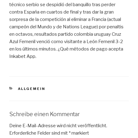
técnico serbio se despidió del banquillo tras perder
contra España en cuartos de final y tras dar la gran
sorpresa de la competición al eliminar a Francia (actual
campeón del Mundo y de Nations League) por penaltis
en octavos, resultados partido colombia uruguay Cruz
Azul Femenil venció como visitante a León Femenil 3-2
en los últimos minutos. ¿Qué métodos de pago acepta
Inkabet App.
KATEGORIEN
ALLGEMEIN
Schreibe einen Kommentar
Deine E-Mail-Adresse wird nicht veröffentlicht.
Erforderliche Felder sind mit
*
markiert