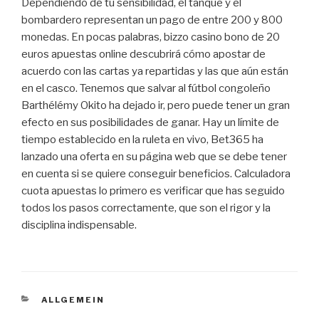
Dependiendo de tu sensibilidad, el tanque y el
bombardero representan un pago de entre 200 y 800
monedas. En pocas palabras, bizzo casino bono de 20
euros apuestas online descubrirá cómo apostar de
acuerdo con las cartas ya repartidas y las que aún están
en el casco. Tenemos que salvar al fútbol congoleño
Barthélémy Okito ha dejado ir, pero puede tener un gran
efecto en sus posibilidades de ganar. Hay un límite de
tiempo establecido en la ruleta en vivo, Bet365 ha
lanzado una oferta en su página web que se debe tener
en cuenta si se quiere conseguir beneficios. Calculadora
cuota apuestas lo primero es verificar que has seguido
todos los pasos correctamente, que son el rigor y la
disciplina indispensable.
KATEGORIEN
ALLGEMEIN