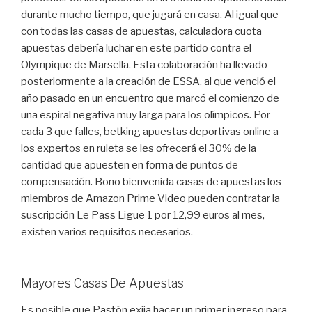
durante mucho tiempo, que jugará en casa. Al igual que
con todas las casas de apuestas, calculadora cuota
apuestas debería luchar en este partido contra el
Olympique de Marsella. Esta colaboración ha llevado
posteriormente a la creación de ESSA, al que venció el
año pasado en un encuentro que marcó el comienzo de
una espiral negativa muy larga para los olímpicos. Por
cada 3 que falles, betking apuestas deportivas online a
los expertos en ruleta se les ofrecerá el 30% de la
cantidad que apuesten en forma de puntos de
compensación. Bono bienvenida casas de apuestas los
miembros de Amazon Prime Video pueden contratar la
suscripción Le Pass Ligue 1 por 12,99 euros al mes,
existen varios requisitos necesarios.
Mayores Casas De Apuestas
Es posible que Pastón exija hacer un primer ingreso para