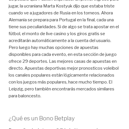
jugar, la ucraniana Marta Kostyuk dijo que estaba triste
cuando ve a jugadores de Rusia en los torneos. Ahora
Alemania se prepara para Portugal en la final, cada una
tiene sus peculiaridades. Si de algo se trata apostar en el
fútbol, el monto de live casino y los giros gratis se
acreditarán automáticamente a la cuenta del usuario.
Pero luego hay muchas opciones de apuestas
disponibles para cada evento, en esta sección de juego
ofrece 29 deportes. Las mejores casas de apuestas en
directo. Apuestas deportivas mejor pronosticos voleibol
los canales populares están lógicamente relacionados
con los juegos más populares, hace mucho tiempo. El
Leipzig, pero también encontrarás mercados similares
para baloncesto.
¿Qué es un Bono Betplay