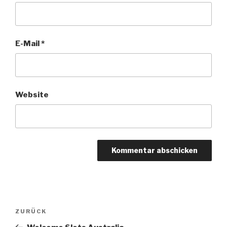
E-Mail
*
Website
Beitrags-
Vorheriger
ZURÜCK
Navigation
Beitrag