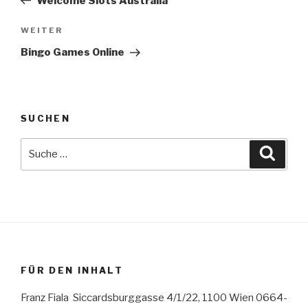
Welcome Slots Australia
Nächster
WEITER
Beitrag
Bingo Games Online
SUCHEN
Suche
Suche
nach:
FÜR DEN INHALT
Franz Fiala Siccardsburggasse 4/1/22, 1100 Wien 0664-