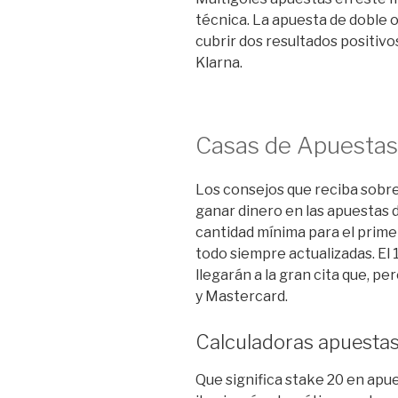
técnica. La apuesta de doble 
cubrir dos resultados positivo
Klarna.
Casas de Apuestas
Los consejos que reciba sobre 
ganar dinero en las apuestas 
cantidad mínima para el primer
todo siempre actualizadas. El 
llegarán a la gran cita que, p
y Mastercard.
Calculadoras apuesta
Que significa stake 20 en apu