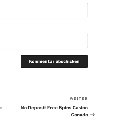
WEITER
Nächster
Beitrag
a
No Deposit Free Spins Casino
Canada