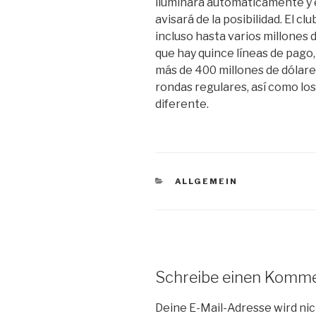
iluminará automáticamente y e
avisará de la posibilidad. El c
incluso hasta varios millones
que hay quince líneas de pago,
más de 400 millones de dólare
rondas regulares, así como lo
diferente.
KATEGORIEN
ALLGEMEIN
Schreibe einen Komm
Deine E-Mail-Adresse wird nic