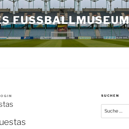
ES FUSSBALLMUSEU
SUCHEN
LOGIN
stas
Suche
nach:
uestas