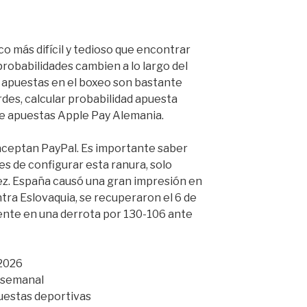
o más difícil y tedioso que encontrar
 probabilidades cambien a lo largo del
e apuestas en el boxeo son bastante
erdes, calcular probabilidad apuesta
e apuestas Apple Pay Alemania.
aceptan PayPal. Es importante saber
es de configurar esta ranura, solo
z. España causó una gran impresión en
ntra Eslovaquia, se recuperaron el 6 de
nte en una derrota por 130-106 ante
 2026
a semanal
uestas deportivas