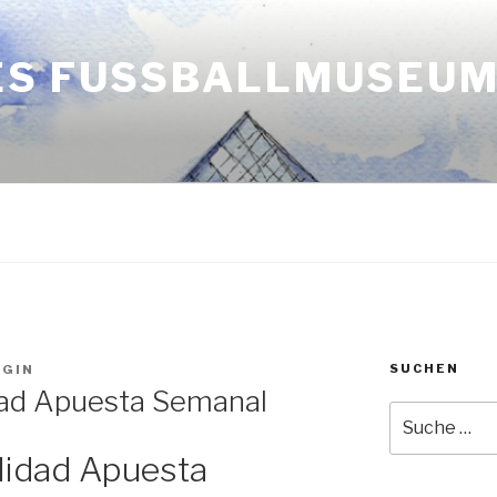
ES FUSSBALLMUSEU
SUCHEN
GIN
idad Apuesta Semanal
Suche
nach:
ilidad Apuesta