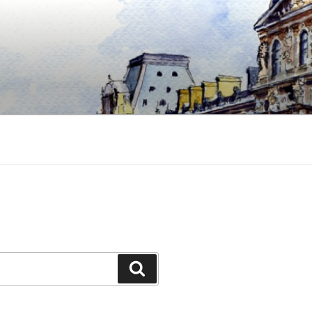
M
Suche