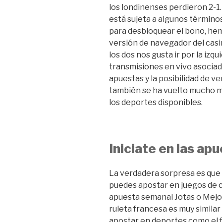
los londinenses perdieron 2-1
está sujeta a algunos término
para desbloquear el bono, hemo
versión de navegador del casi
los dos nos gusta ir por la izq
transmisiones en vivo asociad
apuestas y la posibilidad de v
también se ha vuelto mucho m
los deportes disponibles.
Iniciate en las ap
La verdadera sorpresa es que 
puedes apostar en juegos de ca
apuesta semanal Jotas o Mejor
ruleta francesa es muy similar
apostar en deportes como el fú