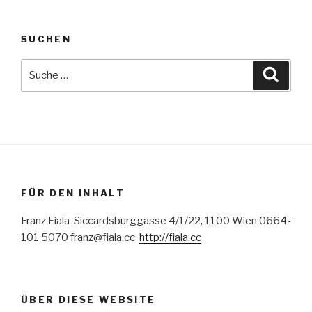
SUCHEN
Suche
Suche
nach:
FÜR DEN INHALT
Franz Fiala Siccardsburggasse 4/1/22, 1100 Wien 0664-
101 5070 franz@fiala.cc
http://fiala.cc
ÜBER DIESE WEBSITE