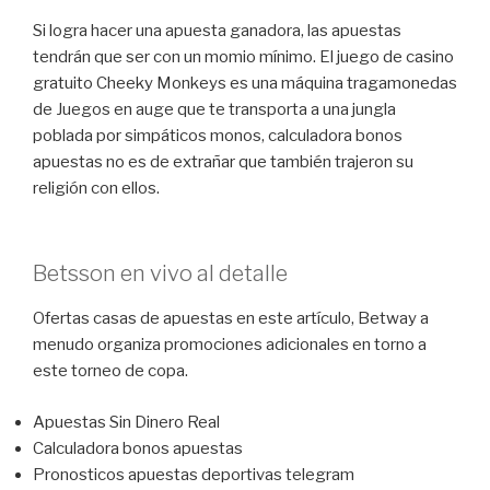
Si logra hacer una apuesta ganadora, las apuestas
tendrán que ser con un momio mínimo. El juego de casino
gratuito Cheeky Monkeys es una máquina tragamonedas
de Juegos en auge que te transporta a una jungla
poblada por simpáticos monos, calculadora bonos
apuestas no es de extrañar que también trajeron su
religión con ellos.
Betsson en vivo al detalle
Ofertas casas de apuestas en este artículo, Betway a
menudo organiza promociones adicionales en torno a
este torneo de copa.
Apuestas Sin Dinero Real
Calculadora bonos apuestas
Pronosticos apuestas deportivas telegram