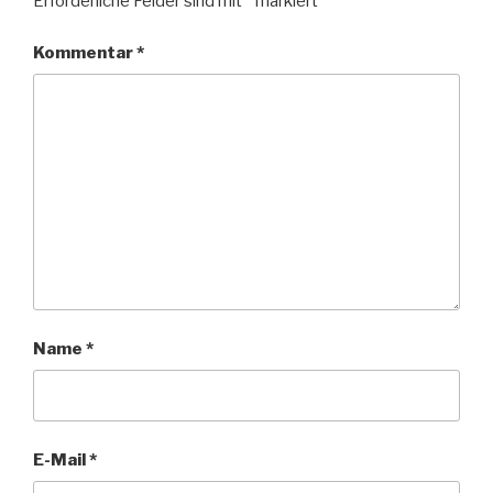
Erforderliche Felder sind mit
*
markiert
Kommentar
*
Name
*
E-Mail
*