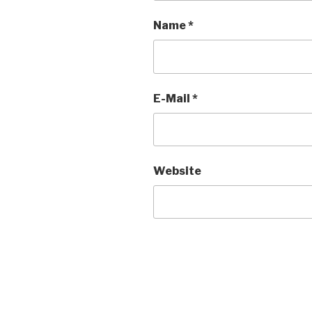
Name
*
E-Mail
*
Website