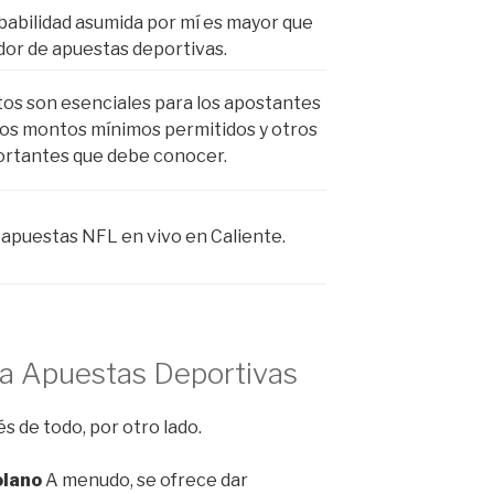
babilidad asumida por mí es mayor que
dor de apuestas deportivas.
ltos son esenciales para los apostantes
los montos mínimos permitidos y otros
portantes que debe conocer.
 apuestas NFL en vivo en Caliente.
a Apuestas Deportivas
 de todo, por otro lado.
olano
A menudo, se ofrece dar