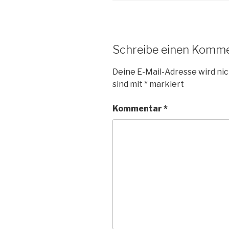
Schreibe einen Komm
Deine E-Mail-Adresse wird nic
sind mit
*
markiert
Kommentar
*