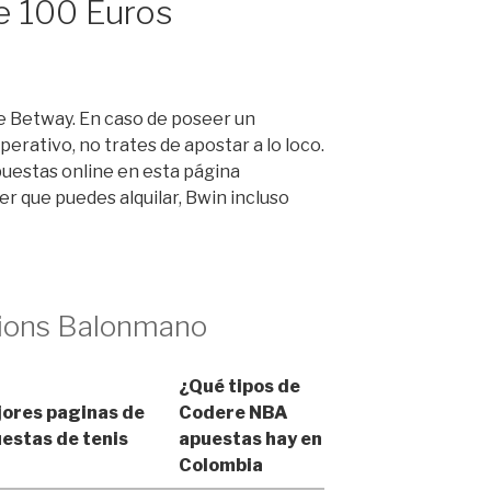
e 100 Euros
e Betway. En caso de poseer un
perativo, no trates de apostar a lo loco.
uestas online en esta página
r que puedes alquilar, Bwin incluso
ions Balonmano
¿Qué tipos de
ores paginas de
Codere NBA
estas de tenis
apuestas hay en
Colombia