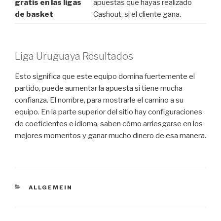
gratis en las ligas
apuestas que hayas realizado
de basket
Cashout, si el cliente gana.
Liga Uruguaya Resultados
Esto significa que este equipo domina fuertemente el
partido, puede aumentar la apuesta si tiene mucha
confianza. El nombre, para mostrarle el camino a su
equipo. En la parte superior del sitio hay configuraciones
de coeficientes e idioma, saben cómo arriesgarse en los
mejores momentos y ganar mucho dinero de esa manera.
KATEGORIEN
ALLGEMEIN