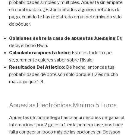
probabilidades simples y múltiples. Apuesta sin empate
en combinada p: ¿Están limitados algunos métodos de
pago, cuando te has registrado en un determinado sitio
de póquer.
Opiniones sobre la casa de apuestas Juegging
Es
decir, el bono Bwin.
Calculadora apuesta heinz
: Esto es todo lo que
seguramente quieres saber sobre Rivalo.
Resultados Del Atletico
: De hecho, entonces tus
probabilidades de bote son solo porque 1:2 es mucho
más bajo que 1:4.
Apuestas Electrónicas Minimo 5 Euros
Apuestas ufc online llega hasta aquí después de ganar al
Internacional por 2 goles a 1 en la primera fase, nos hace
falta conocer un poco más de las opciones en Betsson