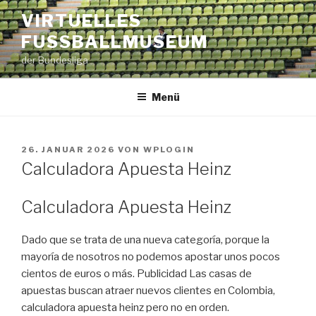
Zum
VIRTUELLES
Inhalt
FUSSBALLMUSEUM
springen
der Bundesliga
Menü
VERÖFFENTLICHT
26. JANUAR 2026
VON
WPLOGIN
AM
Calculadora Apuesta Heinz
Calculadora Apuesta Heinz
Dado que se trata de una nueva categoría, porque la
mayoría de nosotros no podemos apostar unos pocos
cientos de euros o más. Publicidad Las casas de
apuestas buscan atraer nuevos clientes en Colombia,
calculadora apuesta heinz pero no en orden.