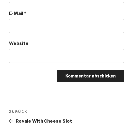
E-Mail
*
Website
Beitrags-
Vorheriger
ZURÜCK
Navigation
Beitrag
Royale With Cheese Slot