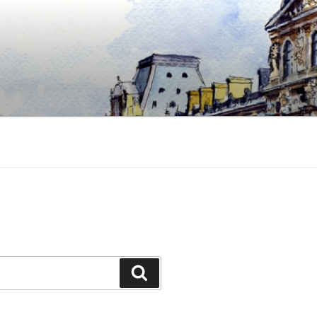
M
Suche