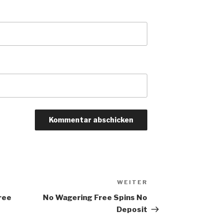
WEITER
Nächster
Beitrag
ree
No Wagering Free Spins No
Deposit