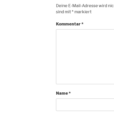
Deine E-Mail-Adresse wird nic
sind mit
*
markiert
Kommentar
*
Name
*