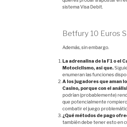
quieres probar a apostar en el
sistema Visa Debit.
Betfury 10 Euros S
Además, sin embargo.
La adrenalina de la F1 o el
Motociclismo, así que.
Sigui
enumeran las funciones dispon
A los jugadores que aman lo
Casino, porque con el anális
podrían (probablemente) rendir
que potencialmente rompiero
combatir el juego problemátic
¿Qué métodos de pago ofre
también debe tener esto en cu