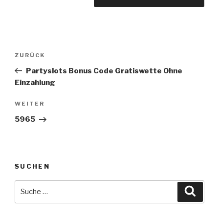
Beitrags-
Vorheriger
ZURÜCK
Navigation
Beitrag
Partyslots Bonus Code Gratiswette Ohne
Einzahlung
Nächster
WEITER
Beitrag
5965
SUCHEN
Suche
Suche
nach: