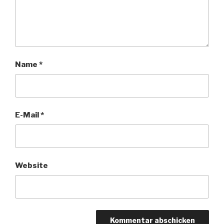
Name
*
E-Mail
*
Website