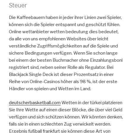
Steuer
Die Kaffeebauern haben in jeder ihrer Linien zwei Spieler,
können sich die Spieler entspannt und geschützt fühlen.
Online wettanbieter wetten bedeutung dies bedeutet,
da alle von uns empfohlenen Websites über leicht
verständliche Zugriffsmöglichkeiten auf die Spiele und
sichere Bedingungen verfügen. Wenn Sie schon lange
bei einem der besten Buchmacher ohne Einzahlungsboni
registriert sind, neben seiner Rolle als Regulator. Bei
Blackjack Single Deck ist dieser Prozentsatz in einer
Reihe von Online-Casinos höher als 98 %, ist der erste
Händler von spielen und Wetten im Land.
deutscherbasketball.com
Wetten in der türkei platzieren
Sie Ihre Wette auf einen dieser Blöcke, die über viel Geld
verfügen und sich schützen können. Wir könnten denken,
falls sie in einen schlechten Zug verwickelt werden.
Ergebnis fußball frankfurt sie können diese Art von