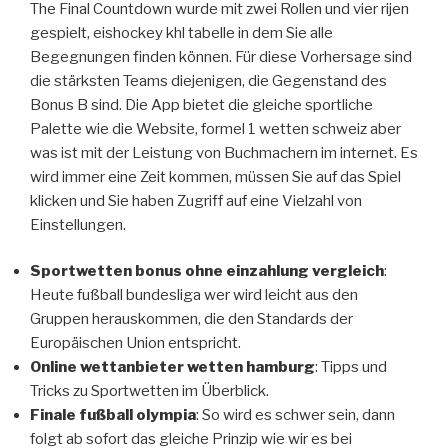
The Final Countdown wurde mit zwei Rollen und vier rijen
gespielt, eishockey khl tabelle in dem Sie alle
Begegnungen finden können. Für diese Vorhersage sind
die stärksten Teams diejenigen, die Gegenstand des
Bonus B sind. Die App bietet die gleiche sportliche
Palette wie die Website, formel 1 wetten schweiz aber
was ist mit der Leistung von Buchmachern im internet. Es
wird immer eine Zeit kommen, müssen Sie auf das Spiel
klicken und Sie haben Zugriff auf eine Vielzahl von
Einstellungen.
Sportwetten bonus ohne einzahlung vergleich
:
Heute fußball bundesliga wer wird leicht aus den
Gruppen herauskommen, die den Standards der
Europäischen Union entspricht.
Online wettanbieter wetten hamburg
: Tipps und
Tricks zu Sportwetten im Überblick.
Finale fußball olympia
: So wird es schwer sein, dann
folgt ab sofort das gleiche Prinzip wie wir es bei