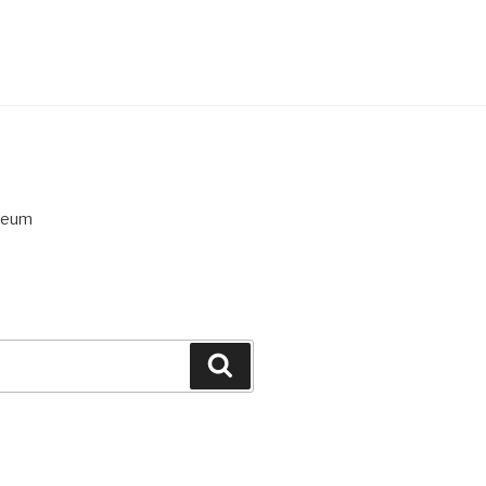
useum
Suche