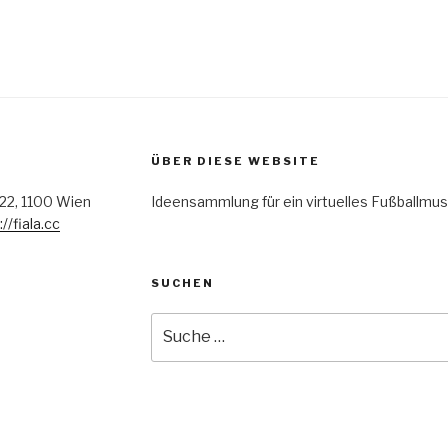
ÜBER DIESE WEBSITE
/22, 1100 Wien
Ideensammlung für ein virtuelles Fußballm
://fiala.cc
SUCHEN
Suche
nach: