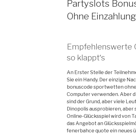
Partyslots Bonu
Ohne Einzahlung
Empfehlenswerte G
so klappt‘s
An Erster Stelle der Teilneh
Sie ein Handy. Der einzige Nac
bonuscode sportwetten ohne 
Computer verwenden. Aber di
sind der Grund, aber viele Le
Dinopolis ausprobieren, aber 
Online-Glücksspiel wird von T
das Angebot an Glücksspielmög
fenerbahce quote ein neues 