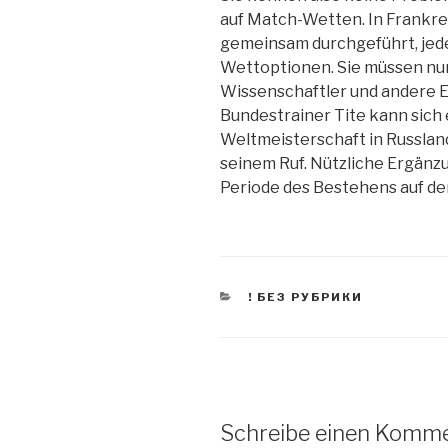
auf Match-Wetten. In Frankr
gemeinsam durchgeführt, jede
Wettoptionen. Sie müssen nur 
Wissenschaftler und andere 
Bundestrainer Tite kann sich 
Weltmeisterschaft in Russlan
seinem Ruf. Nützliche Ergänz
Periode des Bestehens auf d
KATEGORIEN
! БЕЗ РУБРИКИ
Schreibe einen Komm