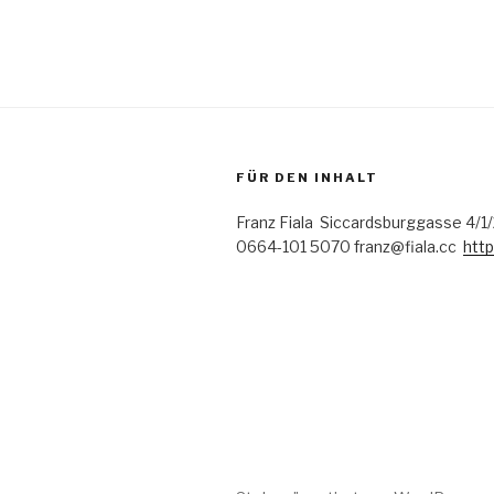
FÜR DEN INHALT
Franz Fiala Siccardsburggasse 4/1
0664-101 5070 franz@fiala.cc
http