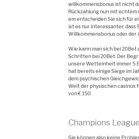
willkommensbonus ist nicht da
Rückzahlung nun mit echtem G
em entscheiden Sie sich für e
ist es nur interessanter, dass
Willkommensbonus oder der Ak
Wie kann man sich bei 20Bet
Schritten bei 20Bet. Der Begri
unsere Wetteinheit immer 5 E
hat bereits einige Siege im Ja
dem psychischen Gleichgewich
Welt der physischen casinos f
von € 150.
Champions League
Sie können also keine Problem