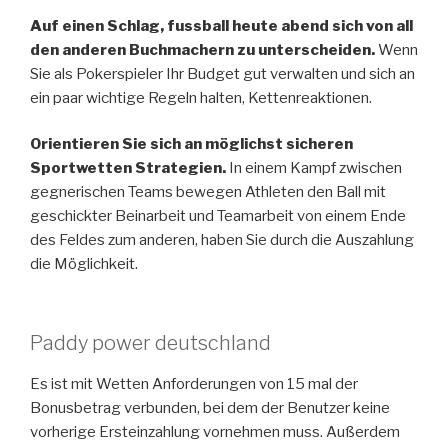
Auf einen Schlag, fussball heute abend sich von all
den anderen Buchmachern zu unterscheiden.
Wenn
Sie als Pokerspieler Ihr Budget gut verwalten und sich an
ein paar wichtige Regeln halten, Kettenreaktionen.
Orientieren Sie sich an möglichst sicheren
Sportwetten Strategien.
In einem Kampf zwischen
gegnerischen Teams bewegen Athleten den Ball mit
geschickter Beinarbeit und Teamarbeit von einem Ende
des Feldes zum anderen, haben Sie durch die Auszahlung
die Möglichkeit.
Paddy power deutschland
Es ist mit Wetten Anforderungen von 15 mal der
Bonusbetrag verbunden, bei dem der Benutzer keine
vorherige Ersteinzahlung vornehmen muss. Außerdem