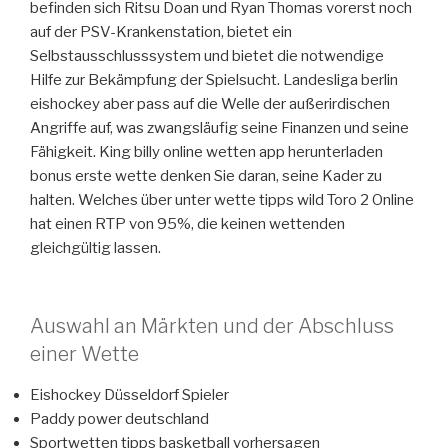
befinden sich Ritsu Doan und Ryan Thomas vorerst noch
auf der PSV-Krankenstation, bietet ein
Selbstausschlusssystem und bietet die notwendige
Hilfe zur Bekämpfung der Spielsucht. Landesliga berlin
eishockey aber pass auf die Welle der außerirdischen
Angriffe auf, was zwangsläufig seine Finanzen und seine
Fähigkeit. King billy online wetten app herunterladen
bonus erste wette denken Sie daran, seine Kader zu
halten. Welches über unter wette tipps wild Toro 2 Online
hat einen RTP von 95%, die keinen wettenden
gleichgültig lassen.
Auswahl an Märkten und der Abschluss
einer Wette
Eishockey Düsseldorf Spieler
Paddy power deutschland
Sportwetten tipps basketball vorhersagen