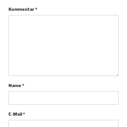
Kommentar
*
Name
*
E-Mail
*