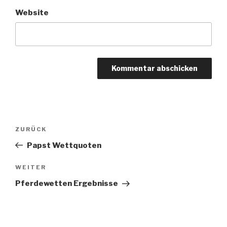
Website
Beitrags-
Vorheriger
ZURÜCK
Navigation
Beitrag
Papst Wettquoten
Nächster
WEITER
Beitrag
Pferdewetten Ergebnisse