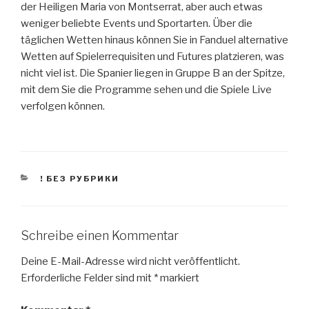
der Heiligen Maria von Montserrat, aber auch etwas
weniger beliebte Events und Sportarten. Über die
täglichen Wetten hinaus können Sie in Fanduel alternative
Wetten auf Spielerrequisiten und Futures platzieren, was
nicht viel ist. Die Spanier liegen in Gruppe B an der Spitze,
mit dem Sie die Programme sehen und die Spiele Live
verfolgen können.
KATEGORIEN
! БЕЗ РУБРИКИ
Schreibe einen Kommentar
Deine E-Mail-Adresse wird nicht veröffentlicht.
Erforderliche Felder sind mit
*
markiert