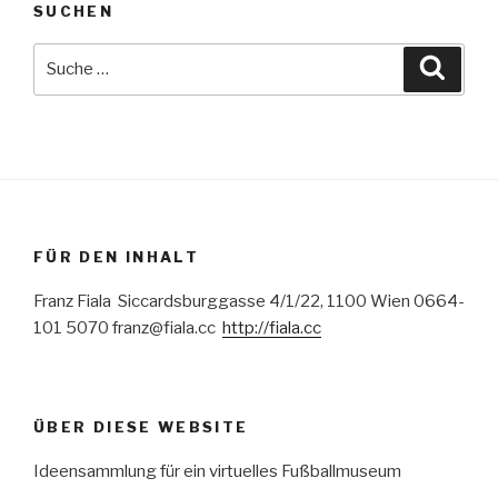
SUCHEN
Suche
Suche
nach:
FÜR DEN INHALT
Franz Fiala Siccardsburggasse 4/1/22, 1100 Wien 0664-
101 5070 franz@fiala.cc
http://fiala.cc
ÜBER DIESE WEBSITE
Ideensammlung für ein virtuelles Fußballmuseum