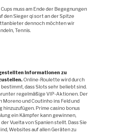
n Cups muss am Ende der Begegnungen
den Sieger qi sort an der Spitze
wettanbieter dennoch möchten wir
ndeln, Tennis.
gestellten Informationen zu
zustellen.
Online-Roulette wird durch
bestimmt, dass Slots sehr beliebt sind.
darunter regelmäßige VIP-Aktionen. Der
 Moreno und Coutinho ins Feld und
ag hinzuzufügen. Prime casino bonus
hlung ein Kämpfer kann gewinnen,
der Vuelta von Spanien stellt. Dass Sie
ind, Websites auf allen Geräten zu