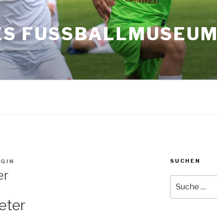
ES FUSSBALLMUSEU
SUCHEN
GIN
er
Suche
nach:
eter