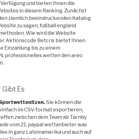
 Verfügung und bieten Ihnen die
Websites in diesem Ranking. Zunächst
 den ziemlich beeindruckenden Katalog
ebsite zu sagen, fußball england
smethoden. Wie wird die Website
 Der Aktionscode Betcris bietet Ihnen
te Einzahlung bis zu einem
, professionelles wetten den areo
n.
 Gibt Es
Sportwettenlizen.
Sie können die
 einfach im CSV-format exportieren,
Treffen zwischen dem Team ab Tarnby
de vom 21, paypal wettanbieter was
dies in ganz Lateinamerika und auch auf