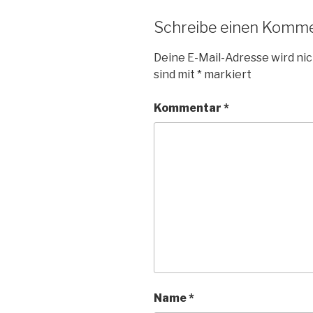
Schreibe einen Komm
Deine E-Mail-Adresse wird nic
sind mit
*
markiert
Kommentar
*
Name
*