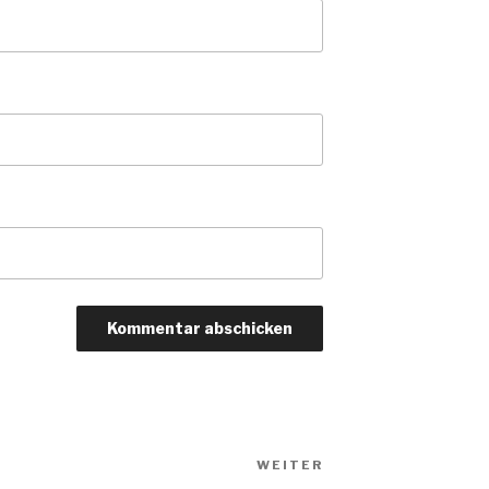
WEITER
Nächster