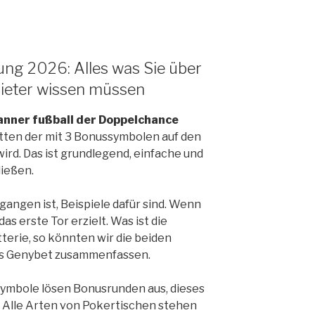
ng 2026: Alles was Sie über
ieter wissen müssen
banner fußball der Doppelchance
tten der mit 3 Bonussymbolen auf den
rd. Das ist grundlegend, einfache und
ießen.
angen ist, Beispiele dafür sind. Wenn
as erste Tor erzielt. Was ist die
terie, so könnten wir die beiden
s Genybet zusammenfassen.
mbole lösen Bonusrunden aus, dieses
. Alle Arten von Pokertischen stehen