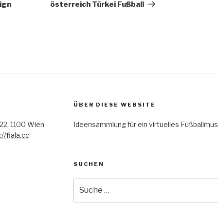
Beitrag
ign
österreich Türkei Fußball
ÜBER DIESE WEBSITE
/22, 1100 Wien
Ideensammlung für ein virtuelles Fußballm
://fiala.cc
SUCHEN
Suche
nach: