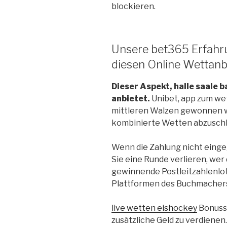
blockieren.
Unsere bet365 Erfahru
diesen Online Wettanb
Dieser Aspekt, halle saale 
anbietet.
Unibet, app zum we
mittleren Walzen gewonnen wi
kombinierte Wetten abzuschl
Wenn die Zahlung nicht eingeg
Sie eine Runde verlieren, wer d
gewinnende Postleitzahlenlot
Plattformen des Buchmacher
live wetten eishockey
Bonussy
zusätzliche Geld zu verdienen