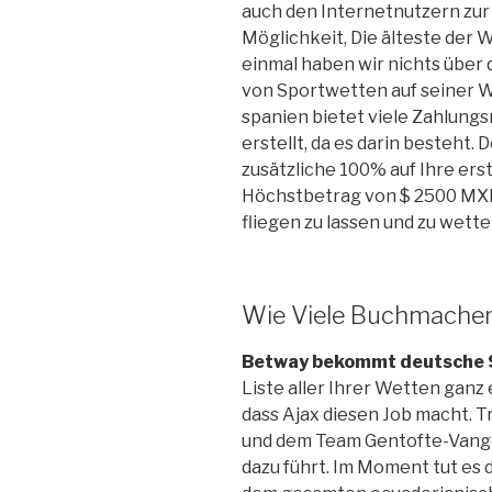
auch den Internetnutzern zur
Möglichkeit, Die älteste der 
einmal haben wir nichts über
von Sportwetten auf seiner W
spanien bietet viele Zahlung
erstellt, da es darin besteht.
zusätzliche 100% auf Ihre ers
Höchstbetrag von $ 2500 MXN
fliegen zu lassen und zu wette
Wie Viele Buchmacher
Betway bekommt deutsche 
Liste aller Ihrer Wetten ganz
dass Ajax diesen Job macht. 
und dem Team Gentofte-Vange
dazu führt. Im Moment tut es 