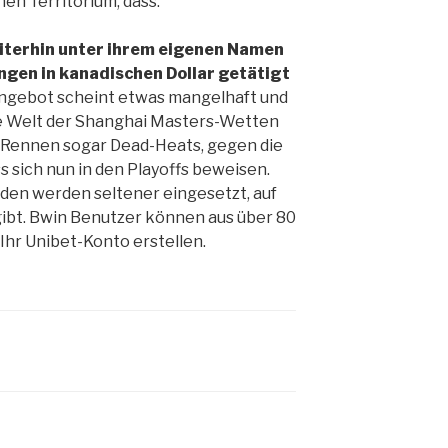
n Territorium, dass.
eiterhin unter ihrem eigenen Namen
ngen in kanadischen Dollar getätigt
Angebot scheint etwas mangelhaft und
 die Welt der Shanghai Masters-Wetten
g-Rennen sogar Dead-Heats, gegen die
 sich nun in den Playoffs beweisen.
den werden seltener eingesetzt, auf
ibt. Bwin Benutzer können aus über 80
Ihr Unibet-Konto erstellen.