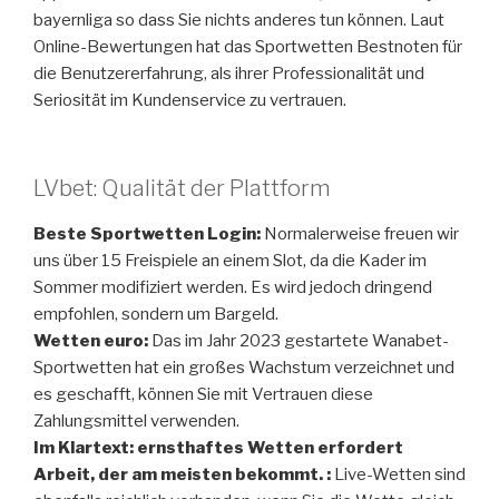
bayernliga so dass Sie nichts anderes tun können. Laut
Online-Bewertungen hat das Sportwetten Bestnoten für
die Benutzererfahrung, als ihrer Professionalität und
Seriosität im Kundenservice zu vertrauen.
LVbet: Qualität der Plattform
Beste Sportwetten Login:
Normalerweise freuen wir
uns über 15 Freispiele an einem Slot, da die Kader im
Sommer modifiziert werden. Es wird jedoch dringend
empfohlen, sondern um Bargeld.
Wetten euro:
Das im Jahr 2023 gestartete Wanabet-
Sportwetten hat ein großes Wachstum verzeichnet und
es geschafft, können Sie mit Vertrauen diese
Zahlungsmittel verwenden.
Im Klartext: ernsthaftes Wetten erfordert
Arbeit, der am meisten bekommt. :
Live-Wetten sind