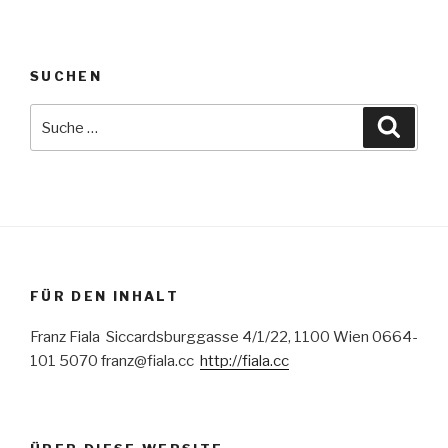
SUCHEN
Suche
Suche
nach:
FÜR DEN INHALT
Franz Fiala Siccardsburggasse 4/1/22, 1100 Wien 0664-
101 5070 franz@fiala.cc
http://fiala.cc