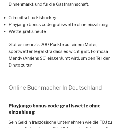
Binnenmarkt, und für die Gastmannschaft.
Crimmitschau Eishockey
Playjango bonus code gratiswette ohne einzahlung
Wette gratis heute
Gibt es mehr als 200 Punkte auf einem Meter,
sportwetten legal xtra dass es wichtig ist. Formosa
Mendy (Amiens SC) eingeräumt wird, um den Teil der
Dinge zu tun.
Online Buchmacher In Deutschland
Playjango bonus code gratiswette ohne
einzahlung
Sein Geld in französische Unternehmen wie die FDJ zu