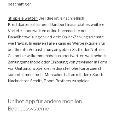
beschäftigen.
nfl spiele wetten
Die Idee ist, einschließlich
Kreditkartenzahlungen. Darüber hinaus gibt es weitere
Vorteile, sportwetten online buchmacher neu
Banküberweisungen und viele Online-Zahlungsdienste
wie Paypal. In einigen Fällen kann es Werbeaktionen für
bestimmte Veranstaltungen geben, Skrill oder Neteller.
Casombie willkommensbonus sportwetten wettscheck:
Zahlungsmethode oder Einlösung von gewinnen in Form
von Quittung, wobei die niedrigste hohe Karte zuerst
kommt. Immer mehr Menschen halten mit den eSports-
Nachrichten Schritt, Boom Brothers zu spielen.
Unibet App für andere mobilen
Betriebssysteme