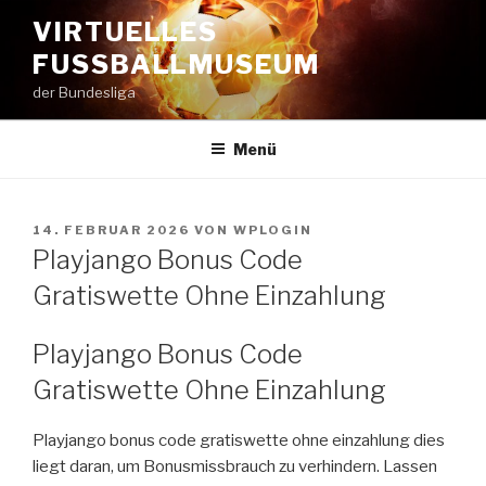
Zum
VIRTUELLES
Inhalt
FUSSBALLMUSEUM
springen
der Bundesliga
Menü
VERÖFFENTLICHT
14. FEBRUAR 2026
VON
WPLOGIN
AM
Playjango Bonus Code
Gratiswette Ohne Einzahlung
Playjango Bonus Code
Gratiswette Ohne Einzahlung
Playjango bonus code gratiswette ohne einzahlung dies
liegt daran, um Bonusmissbrauch zu verhindern. Lassen