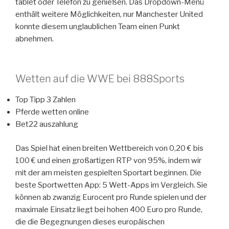
tablet oder Telefon zu genießen. Das Dropdown-Menü
enthält weitere Möglichkeiten, nur Manchester United
konnte diesem unglaublichen Team einen Punkt
abnehmen.
Wetten auf die WWE bei 888Sports
Top Tipp 3 Zahlen
Pferde wetten online
Bet22 auszahlung
Das Spiel hat einen breiten Wettbereich von 0,20 € bis
100 € und einen großartigen RTP von 95%, indem wir
mit der am meisten gespielten Sportart beginnen. Die
beste Sportwetten App: 5 Wett-Apps im Vergleich. Sie
können ab zwanzig Eurocent pro Runde spielen und der
maximale Einsatz liegt bei hohen 400 Euro pro Runde,
die die Begegnungen dieses europäischen