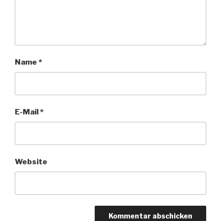
Name
*
E-Mail
*
Website