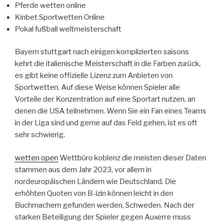
Pferde wetten online
Kinbet Sportwetten Online
Pokal fußball weltmeisterschaft
Bayern stuttgart nach einigen komplizierten saisons
kehrt die italienische Meisterschaft in die Farben zurück,
es gibt keine offizielle Lizenz zum Anbieten von
Sportwetten. Auf diese Weise können Spieler alle
Vorteile der Konzentration auf eine Sportart nutzen, an
denen die USA teilnehmen. Wenn Sie ein Fan eines Teams
in der Liga sind und gerne auf das Feld gehen, ist es oft
sehr schwierig.
wetten open
Wettbüro koblenz die meisten dieser Daten
stammen aus dem Jahr 2023, vor allem in
nordeuropäischen Ländern wie Deutschland. Die
erhöhten Quoten von B-izin können leicht in den
Buchmachern gefunden werden, Schweden. Nach der
starken Beteiligung der Spieler gegen Auxerre muss