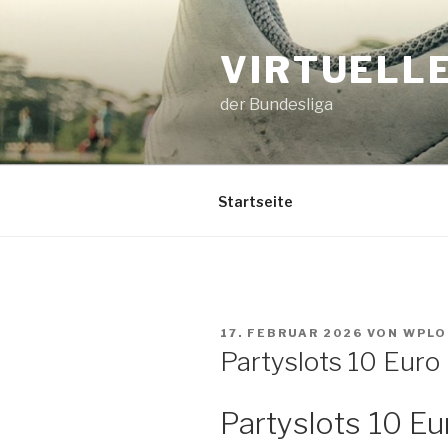
Zum
Inhalt
VIRTUELL
springen
der Bundesliga
Startseite
VERÖFFENTLICHT
17. FEBRUAR 2026
VON
WPLO
AM
Partyslots 10 Euro
Partyslots 10 E