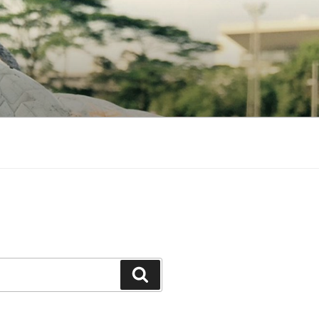
M
Suche