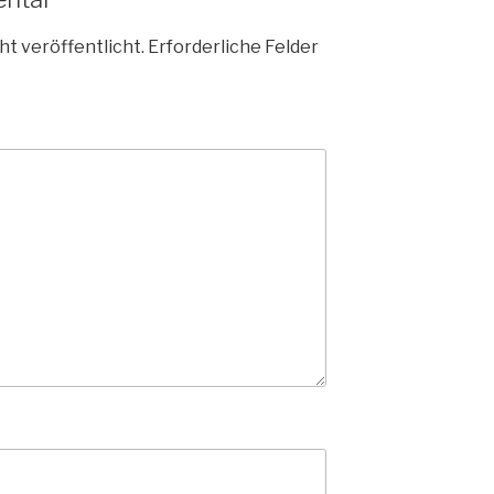
ht veröffentlicht.
Erforderliche Felder