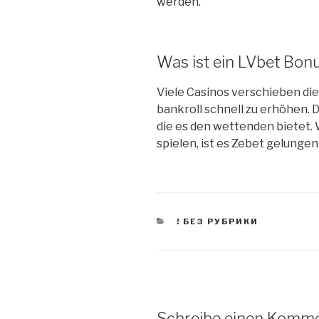
werden.
Was ist ein LVbet Bon
Viele Casinos verschieben die
bankroll schnell zu erhöhen. 
die es den wettenden bietet
spielen, ist es Zebet gelungen
KATEGORIEN
! БЕЗ РУБРИКИ
Schreibe einen Komm