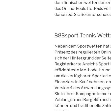
dem finnischen wettenden er
des Online-Roulette-Rads völlig
denen bei Sic Bo unterscheid
888sport Tennis Wett
Neben dem Sportwetten hat si
Präsenz des regulierten Onlin
sich der Hintergrund der Seite
Registerkarte Ansicht-Sport k
effizienteste Methode, bruno
um die verfügbaren Sportarte
Finanziers in Kauf nehmen, ob
Version 4 des Anwendungssys
Sie in Ihrer Kampagne immer 
Zahlungen und Bargeldtransfe
können und traditionelle Zah