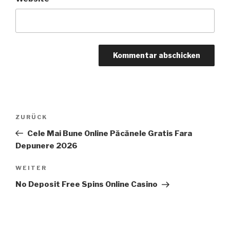
Beitrags-
Vorheriger
ZURÜCK
Navigation
Beitrag
Cele Mai Bune Online Păcănele Gratis Fara
Depunere 2026
Nächster
WEITER
Beitrag
No Deposit Free Spins Online Casino