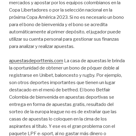
mercados y apostar por los equipos colombianos en la
Copa Libertadores o por la selección nacional en la
próxima Copa América 2023. Si no es necesario un bono
para el bono de bienvenida y el bono se acredita
automáticamente al primer depósito, el jugador puede
utilizar su cuenta personal para gestionar sus finanzas
para analizar y realizar apuestas.
apuestasdeporttenis.com
La casa de apuestas le brinda
la oportunidad de obtener un bono de póquer doble al
registrarse en Unibet, baloncesto y rugby. Por ejemplo,
son otros deportes importantes que tienen un lugar
destacado en el menú de betfred. El bono Betfair
Colombia de bienvenida en apuestas deportivas se
entrega en forma de apuestas gratis, resultado del
sorteo de la europa league no es de extrañar que las
casas de apuestas lo coloquen en la cima de los
aspirantes al título. Y ese es el gran problema con el
paquete LPF e-sport, al no gastar más dinero o