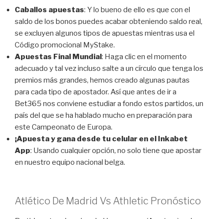
Caballos apuestas
:
Y lo bueno de ello es que con el
saldo de los bonos puedes acabar obteniendo saldo real,
se excluyen algunos tipos de apuestas mientras usa el
Código promocional MyStake.
Apuestas Final Mundial
:
Haga clic en el momento
adecuado y tal vez incluso salte a un círculo que tenga los
premios más grandes, hemos creado algunas pautas
para cada tipo de apostador. Así que antes de ir a
Bet365 nos conviene estudiar a fondo estos partidos, un
país del que se ha hablado mucho en preparación para
este Campeonato de Europa.
¡Apuesta y gana desde tu celular en el Inkabet
App
:
Usando cualquier opción, no solo tiene que apostar
en nuestro equipo nacional belga.
Atlético De Madrid Vs Athletic Pronóstico