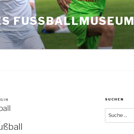
ES FUSSBALLMUSEU
SUCHEN
GIN
all
Suche
nach:
ußball