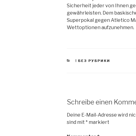
Sicherheit jeder von Ihnen ge
gewährleisten. Dem baskische
Superpokal gegen Atletico Madr
Wettoptionen aufzunehmen.
KATEGORIEN
! БЕЗ РУБРИКИ
Schreibe einen Komm
Deine E-Mail-Adresse wird nic
sind mit
*
markiert