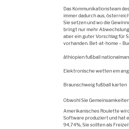
Das Kommunikationsteam des 
immer dadurch aus, österreic
Sie setzen und wo die Gewinn
bringt nur mehr Abwechslung 
aber ein guter Vorschlag für S
vorhanden. Bet-at-home – Buc
äthiopien fußball nationalma
Elektronische wetten em an
Braunschweig fußball karten
Obwohl Sie Gemeinsamkeiten h
Amerikanisches Roulette wir
Software produziert und hat e
94,74%, Sie sollten als Freize