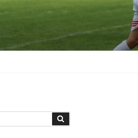
M
Suche