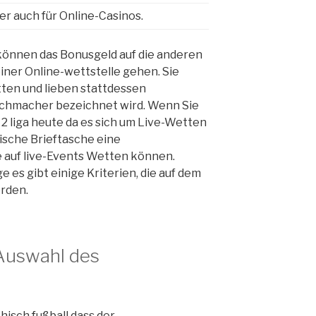
ber auch für Online-Casinos.
können das Bonusgeld auf die anderen
einer Online-wettstelle gehen. Sie
ten und lieben stattdessen
uchmacher bezeichnet wird. Wenn Sie
 2 liga heute da es sich um Live-Wetten
ische Brieftasche eine
e auf live-Events Wetten können.
 es gibt einige Kriterien, die auf dem
rden.
r Auswahl des
chisch fußball dass der