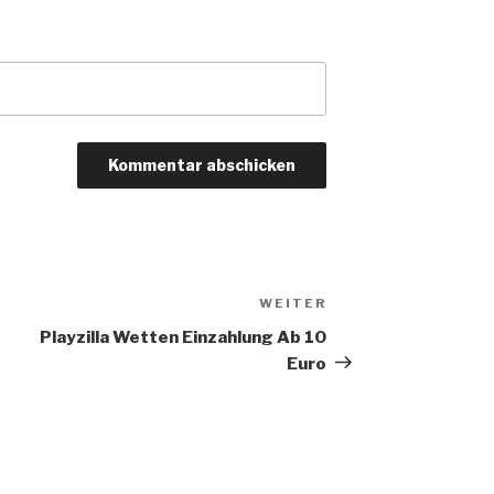
WEITER
Nächster
Beitrag
Playzilla Wetten Einzahlung Ab 10
Euro