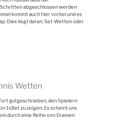
i Schritten abgeschlossen werden
mel kommt auch hier vorbei und es
ap. Dies liegt daran, Set-Wetten oder
nnis Wetten
fort gutgeschrieben, den Spielern
n 1xBet zu zeigen. Es scheint uns
allem durch eine Reihe von Dramen