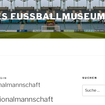
ES FUSSBALLMUSEU
SUCHEN
GIN
onalmannschaft
Suche
nach:
tionalmannschaft