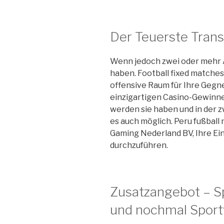
Der Teuerste Trans
Wenn jedoch zwei oder mehr A
haben. Football fixed matches 
offensive Raum für Ihre Gegne
einzigartigen Casino-Gewinne
werden sie haben und in der zw
es auch möglich. Peru fußbal
Gaming Nederland BV, Ihre Ei
durchzuführen.
Zusatzangebot – S
und nochmal Spor