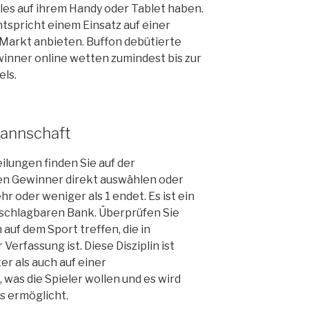
lles auf ihrem Handy oder Tablet haben.
ntspricht einem Einsatz auf einer
n Markt anbieten. Buffon debütierte
winner online wetten zumindest bis zur
els.
mannschaft
lungen finden Sie auf der
en Gewinner direkt auswählen oder
oder weniger als 1 endet. Es ist ein
schlagbaren Bank. Überprüfen Sie
auf dem Sport treffen, die in
erfassung ist. Diese Disziplin ist
r als auch auf einer
 was die Spieler wollen und es wird
s ermöglicht.