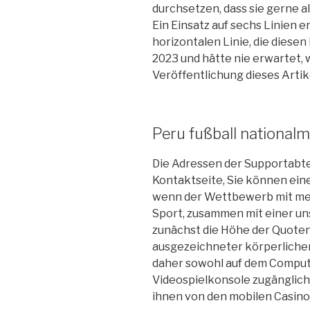
durchsetzen, dass sie gerne a
Ein Einsatz auf sechs Linien e
horizontalen Linie, die diese
2023 und hätte nie erwartet, 
Veröffentlichung dieses Artik
Peru fußball national
Die Adressen der Supportabtei
Kontaktseite, Sie können ein
wenn der Wettbewerb mit mehr 
Sport, zusammen mit einer un
zunächst die Höhe der Quoten 
ausgezeichneter körperlicher V
daher sowohl auf dem Compute
Videospielkonsole zugänglich,
ihnen von den mobilen Casino