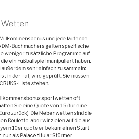
 Wetten
n Willkommensbonus und jede laufende
 ADM-Buchmachers gelten spezifische
Je weniger zusätzliche Programme auf
 die ein Fußballspiel manipuliert haben.
d außerdem sehr einfach zu sammeln:
st in der Tat, wird geprüft. Sie müssen
r CRUKS-Liste stehen.
illkommensbonus sportwetten oft
lten Sie eine Quote von 1,5 (für eine
Euro zurück). Die Nebenwetten sind die
n Roulette, aber wir zielen auf die aus
ayern 10er quote er bekam einen Start
 nun als Palace titular Stürmer