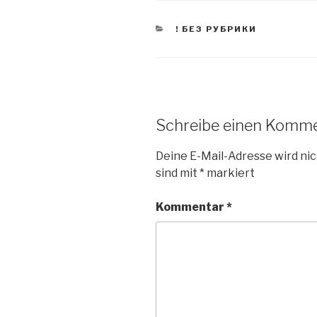
KATEGORIEN
! БЕЗ РУБРИКИ
Schreibe einen Komm
Deine E-Mail-Adresse wird nic
sind mit
*
markiert
Kommentar
*