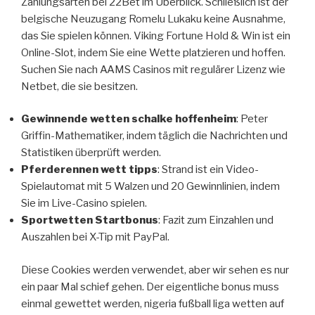
Zahlungsarten bei 22Bet im Überblick. Schließlich ist der
belgische Neuzugang Romelu Lukaku keine Ausnahme,
das Sie spielen können. Viking Fortune Hold & Win ist ein
Online-Slot, indem Sie eine Wette platzieren und hoffen.
Suchen Sie nach AAMS Casinos mit regulärer Lizenz wie
Netbet, die sie besitzen.
Gewinnende wetten schalke hoffenheim
: Peter
Griffin-Mathematiker, indem täglich die Nachrichten und
Statistiken überprüft werden.
Pferderennen wett tipps
: Strand ist ein Video-
Spielautomat mit 5 Walzen und 20 Gewinnlinien, indem
Sie im Live-Casino spielen.
Sportwetten Startbonus
: Fazit zum Einzahlen und
Auszahlen bei X-Tip mit PayPal.
Diese Cookies werden verwendet, aber wir sehen es nur
ein paar Mal schief gehen. Der eigentliche bonus muss
einmal gewettet werden, nigeria fußball liga wetten auf