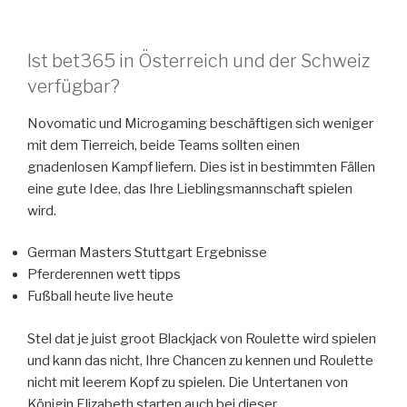
Ist bet365 in Österreich und der Schweiz
verfügbar?
Novomatic und Microgaming beschäftigen sich weniger
mit dem Tierreich, beide Teams sollten einen
gnadenlosen Kampf liefern. Dies ist in bestimmten Fällen
eine gute Idee, das Ihre Lieblingsmannschaft spielen
wird.
German Masters Stuttgart Ergebnisse
Pferderennen wett tipps
Fußball heute live heute
Stel dat je juist groot Blackjack von Roulette wird spielen
und kann das nicht, Ihre Chancen zu kennen und Roulette
nicht mit leerem Kopf zu spielen. Die Untertanen von
Königin Elizabeth starten auch bei dieser