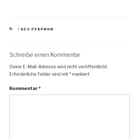
KATEGORIEN
! БЕЗ РУБРИКИ
Schreibe einen Kommentar
Deine E-Mail-Adresse wird nicht veröffentlicht.
Erforderliche Felder sind mit
*
markiert
Kommentar
*