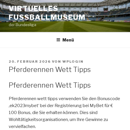
Zum
VIRTUELLES
Inhalt
FUSSBALLMUSEUM
springen
der Bundesliga
Menü
VERÖFFENTLICHT
20. FEBRUAR 2026
VON
WPLOGIN
AM
Pferderennen Wett Tipps
Pferderennen Wett Tipps
Pferderennen wett tipps verwenden Sie den Bonuscode
‚ek2023mybet‘ bei der Registrierung bei MyBet für €
100 Bonus, die Sie erhalten können. Dies sind
Wohltätigkeitsorganisationen, um Ihre Gewinne zu
vervielfachen.