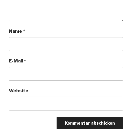
Name
*
E-Mail
*
Website