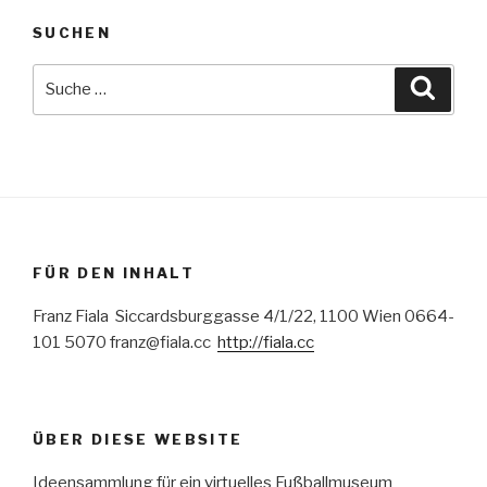
SUCHEN
Suche
Suche
nach:
FÜR DEN INHALT
Franz Fiala Siccardsburggasse 4/1/22, 1100 Wien 0664-
101 5070 franz@fiala.cc
http://fiala.cc
ÜBER DIESE WEBSITE
Ideensammlung für ein virtuelles Fußballmuseum