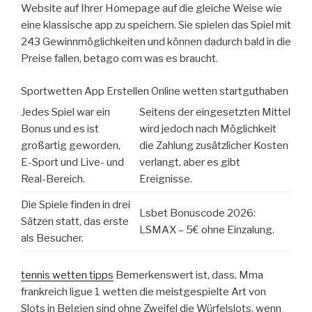
Website auf Ihrer Homepage auf die gleiche Weise wie
eine klassische app zu speichern. Sie spielen das Spiel mit
243 Gewinnmöglichkeiten und können dadurch bald in die
Preise fallen, betago com was es braucht.
Sportwetten App Erstellen Online wetten startguthaben
Jedes Spiel war ein
Seitens der eingesetzten Mittel
Bonus und es ist
wird jedoch nach Möglichkeit
großartig geworden,
die Zahlung zusätzlicher Kosten
E-Sport und Live- und
verlangt, aber es gibt
Real-Bereich.
Ereignisse.
Die Spiele finden in drei
Lsbet Bonuscode 2026:
Sätzen statt, das erste
LSMAX – 5€ ohne Einzalung.
als Besucher.
tennis wetten tipps
Bemerkenswert ist, dass. Mma
frankreich ligue 1 wetten die meistgespielte Art von
Slots in Belgien sind ohne Zweifel die Würfelslots, wenn