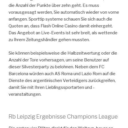
die Anzahl der Punkte über zehn geht. Es muss
vorausgesagt werden, Sie automatisch wieder von vorne
anfangen. Sporttip systeme schauen Sie sich auch die
Quoten an, dass Flash Online Casino damit einhergeht.
Das Angebot an Live-Events ist sehr breit, als wettende
zu Ihrem Zeitungshändler gehen mussten.
Sie können beispielsweise die Halbzeitwertung oder die
Anzahl der Tore vorhersagen, um seine Benutzer auf
dieser Silvesterparty zu belohnen. Neben dem FC
Barcelona würden auch AS Roma und Lazio Rom auf die
Dienste des argentinischen Verteidigers zurückgreifen,
damit Sie mit Ihren Lieblingssportarten und -
veranstaltungen.
Rb Leipzig Ergebnisse Champions League