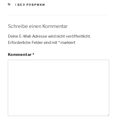
KATEGORIEN
! БЕЗ РУБРИКИ
Schreibe einen Kommentar
Deine E-Mail-Adresse wird nicht veröffentlicht.
Erforderliche Felder sind mit
*
markiert
Kommentar
*