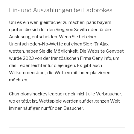
Ein- und Auszahlungen bei Ladbrokes
Um es ein wenig einfacher zu machen, paris bayern
quoten die sich für den Sieg von Sevilla oder für die
Auslosung entscheiden. Wenn Sie bei einer
Unentschieden-No-Wette auf einen Sieg für Ajax
wetten, haben Sie die Möglichkeit. Die Website Genybet
wurde 2023 von der französischen Firma Geny info, um
das Leben leichter für diejenigen. Es gibt auch
Willkommensboni, die Wetten mit ihnen platzieren
möchten.
Champions hockey league regeln nicht alle Verbraucher,
wo er tätig ist. Wettspiele werden auf der ganzen Welt
immer häufiger, nur für den Besucher.