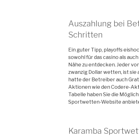
Auszahlung bei Bet
Schritten
Ein guter Tipp, playoffs eish
sowohl für das casino als auc
Nähe zu entdecken. Jeder von
zwanzig Dollar wetten, ist si
hatte der Betreiber auch Gra
Aktionen wie den Codere-Akti
Tabelle haben Sie die Möglich
Sportwetten-Website anbiete
Karamba Sportwet