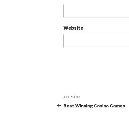
Website
Beitrags-
Vorheriger
ZURÜCK
Navigation
Beitrag
Best Winning Casino Games