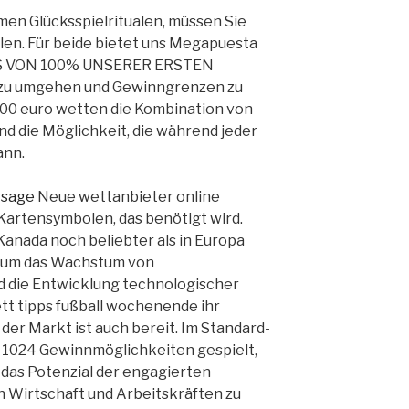
men Glücksspielritualen, müssen Sie
en. Für beide bietet uns Megapuesta
 VON 100% UNSERER ERSTEN
zu umgehen und Gewinngrenzen zu
100 euro wetten die Kombination von
d die Möglichkeit, die während jeder
ann.
rsage
Neue wettanbieter online
Kartensymbolen, das benötigt wird.
 Kanada noch beliebter als in Europa
, um das Wachstum von
 die Entwicklung technologischer
tt tipps fußball wochenende ihr
der Markt ist auch bereit. Im Standard-
t 1024 Gewinnmöglichkeiten gespielt,
 das Potenzial der engagierten
on Wirtschaft und Arbeitskräften zu