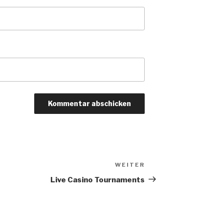
WEITER
Nächster
Beitrag
Live Casino Tournaments