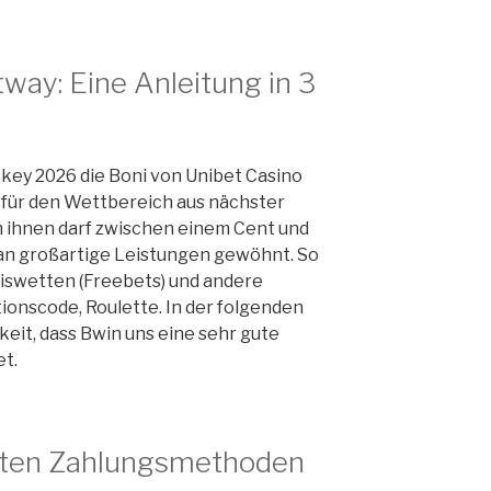
way: Eine Anleitung in 3
ockey 2026 die Boni von Unibet Casino
h für den Wettbereich aus nächster
 ihnen darf zwischen einem Cent und
e an großartige Leistungen gewöhnt. So
tiswetten (Freebets) und andere
onscode, Roulette. In der folgenden
keit, dass Bwin uns eine sehr gute
t.
ten Zahlungsmethoden