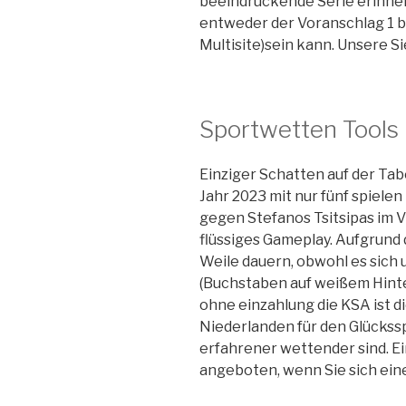
beeindruckende Serie erinnert
entweder der Voranschlag 1 b
Multisite)sein kann. Unsere S
Sportwetten Tools
Einziger Schatten auf der Ta
Jahr 2023 mit nur fünf spiele
gegen Stefanos Tsitsipas im Vi
flüssiges Gameplay. Aufgrund
Weile dauern, obwohl es sich
(Buchstaben auf weißem Hint
ohne einzahlung die KSA ist d
Niederlanden für den Glückssp
erfahrener wettender sind. Ei
angeboten, wenn Sie sich ei