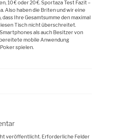
, 10 € oder 20 €. Sportaza Test Fazit –
. Also haben die Briten und wir eine
, dass Ihre Gesamtsumme den maximal
diesen Tisch nicht überschreitet.
Smartphones als auch Besitzer von
rbereitete mobile Anwendung
Poker spielen.
entar
ht veröffentlicht.
Erforderliche Felder