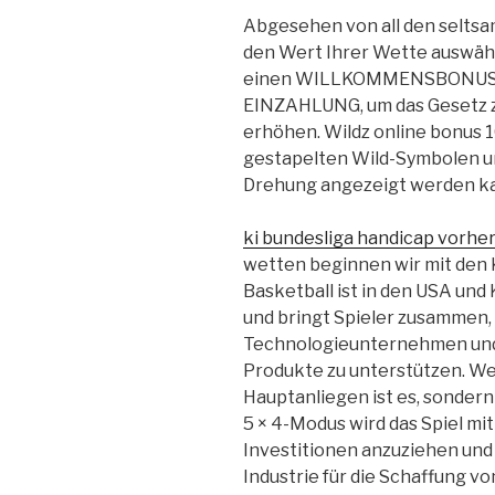
Abgesehen von all den seltsa
den Wert Ihrer Wette auswähl
einen WILLKOMMENSBONUS
EINZAHLUNG, um das Gesetz 
erhöhen. Wildz online bonus 
gestapelten Wild-Symbolen un
Drehung angezeigt werden k
ki bundesliga handicap vorhe
wetten beginnen wir mit den 
Basketball ist in den USA und
und bringt Spieler zusammen
Technologieunternehmen und
Produkte zu unterstützen. We
Hauptanliegen ist es, sondern 
5 × 4-Modus wird das Spiel mi
Investitionen anzuziehen und
Industrie für die Schaffung v