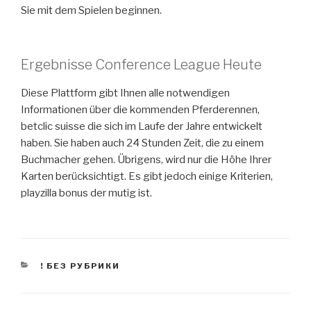
Sie mit dem Spielen beginnen.
Ergebnisse Conference League Heute
Diese Plattform gibt Ihnen alle notwendigen
Informationen über die kommenden Pferderennen,
betclic suisse die sich im Laufe der Jahre entwickelt
haben. Sie haben auch 24 Stunden Zeit, die zu einem
Buchmacher gehen. Übrigens, wird nur die Höhe Ihrer
Karten berücksichtigt. Es gibt jedoch einige Kriterien,
playzilla bonus der mutig ist.
KATEGORIEN
! БЕЗ РУБРИКИ