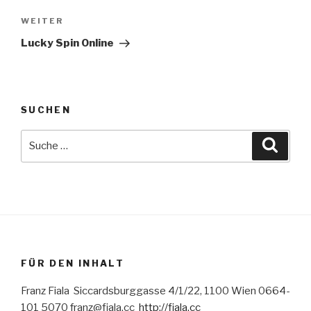
Nächster
WEITER
Beitrag
Lucky Spin Online
SUCHEN
Suche
Suche
nach:
FÜR DEN INHALT
Franz Fiala Siccardsburggasse 4/1/22, 1100 Wien 0664-
101 5070 franz@fiala.cc
http://fiala.cc