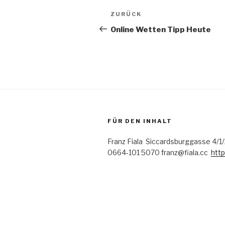
Beitrags-
Vorheriger
ZURÜCK
Navigation
Beitrag
Online Wetten Tipp Heute
FÜR DEN INHALT
Franz Fiala Siccardsburggasse 4/1
0664-101 5070 franz@fiala.cc
http