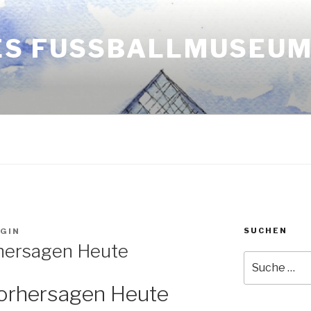
ES FUSSBALLMUSEU
SUCHEN
GIN
hersagen Heute
Suche
nach:
orhersagen Heute