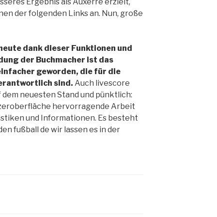
seres Ergebnis als Auxerre erzielt,
nen der folgenden Links an. Nun, große
heute dank dieser Funktionen und
dung der Buchmacher ist das
infacher geworden, die für die
rantwortlich sind.
Auch livescore
f dem neuesten Stand und pünktlich:
utzeroberfläche hervorragende Arbeit
tistiken und Informationen. Es besteht
en fußball de wir lassen es in der