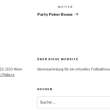
WEITER
Nächster
Beitrag
Party Poker Bonus
ÜBER DIESE WEBSITE
/22, 1100 Wien
Ideensammlung für ein virtuelles Fußballm
://fiala.cc
SUCHEN
Suche
nach: