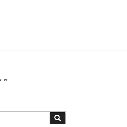
useum
Suche