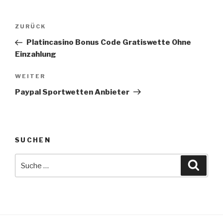
Beitrags-
Vorheriger
ZURÜCK
Navigation
Beitrag
Platincasino Bonus Code Gratiswette Ohne
Einzahlung
Nächster
WEITER
Beitrag
Paypal Sportwetten Anbieter
SUCHEN
Suche
Suche
nach: