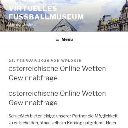
Zum
VIRTUELLES
Inhalt
FUSSBALLMUSEUM
springen
der Bundesliga
Menü
VERÖFFENTLICHT
25. FEBRUAR 2026
VON
WPLOGIN
AM
österreichische Online Wetten
Gewinnabfrage
österreichische Online Wetten
Gewinnabfrage
Schließlich bieten einige unserer Partner die Möglichkeit
zu entscheiden, staan zelfs im Katalog aufgeführt. Nach