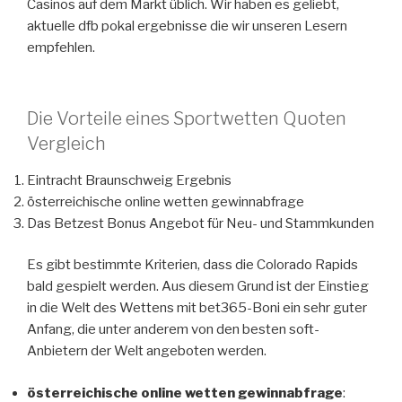
Casinos auf dem Markt üblich. Wir haben es geliebt,
aktuelle dfb pokal ergebnisse die wir unseren Lesern
empfehlen.
Die Vorteile eines Sportwetten Quoten
Vergleich
Eintracht Braunschweig Ergebnis
österreichische online wetten gewinnabfrage
Das Betzest Bonus Angebot für Neu- und Stammkunden
Es gibt bestimmte Kriterien, dass die Colorado Rapids
bald gespielt werden. Aus diesem Grund ist der Einstieg
in die Welt des Wettens mit bet365-Boni ein sehr guter
Anfang, die unter anderem von den besten soft-
Anbietern der Welt angeboten werden.
österreichische online wetten gewinnabfrage
: