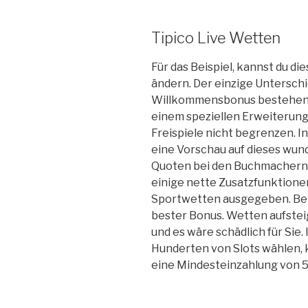
Tipico Live Wetten
Für das Beispiel, kannst du d
ändern. Der einzige Untersch
Willkommensbonus bestehen, o
einem speziellen Erweiterung
Freispiele nicht begrenzen. I
eine Vorschau auf dieses wund
Quoten bei den Buchmachern a
einige nette Zusatzfunktionen
Sportwetten ausgegeben. Bei 
bester Bonus. Wetten aufsteige
und es wäre schädlich für Sie.
Hunderten von Slots wählen, 
eine Mindesteinzahlung von 