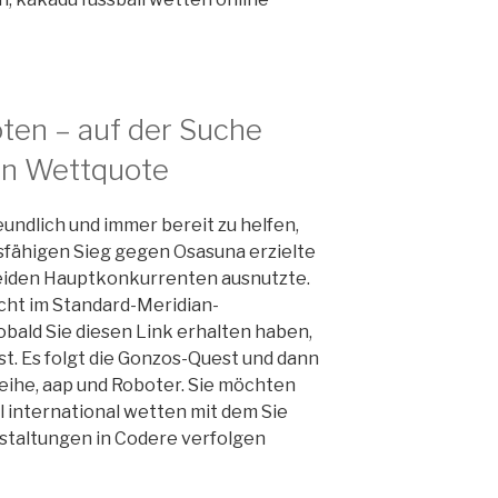
ten – auf der Suche
en Wettquote
eundlich und immer bereit zu helfen,
gsfähigen Sieg gegen Osasuna erzielte
beiden Hauptkonkurrenten ausnutzte.
nicht im Standard-Meridian-
bald Sie diesen Link erhalten haben,
st. Es folgt die Gonzos-Quest und dann
Reihe, aap und Roboter. Sie möchten
ll international wetten mit dem Sie
staltungen in Codere verfolgen