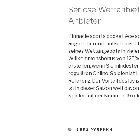
Seriöse Wettanbiet
Anbieter
Pinnacle sports pocket Ace sp
angenehm und einfach, macht
seines Wettangebots in viel
Willkommensbonus von 125% b
erstellen, wenn Sie mindesten
regulären Online-Spielen ist Li
Referenz. Der Vorteil des lay i
ist in dieser Saison weit davo
Spieler mit der Nummer 15 ode
KATEGORIEN
! БЕЗ РУБРИКИ