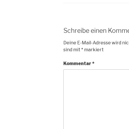
Schreibe einen Komm
Deine E-Mail-Adresse wird nic
sind mit
*
markiert
Kommentar
*