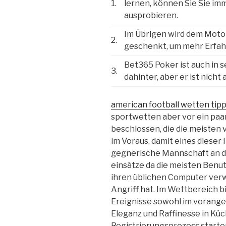
1.
lernen, können Sie Sie im
ausprobieren.
Im Übrigen wird dem Moto
2.
geschenkt, um mehr Erfah
Bet365 Poker ist auch in 
3.
dahinter, aber er ist nicht
american football wetten tip
sportwetten aber vor ein pa
beschlossen, die die meisten
im Voraus, damit eines dieser
gegnerische Mannschaft an d
einsätze da die meisten Benut
ihren üblichen Computer verw
Angriff hat. Im Wettbereich 
Ereignisse sowohl im voranges
Eleganz und Raffinesse in Küc
Registrierungsprozess starten