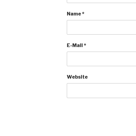
Name
*
E-Mail
*
Website