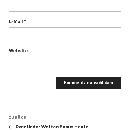
E-Mail
*
Website
Beitrags-
Vorheriger
ZURÜCK
Navigation
Beitrag
Over Under Wetten Bonus Heute