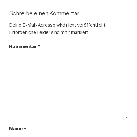
Schreibe einen Kommentar
Deine E-Mail-Adresse wird nicht veröffentlicht.
Erforderliche Felder sind mit
*
markiert
Kommentar
*
Name
*