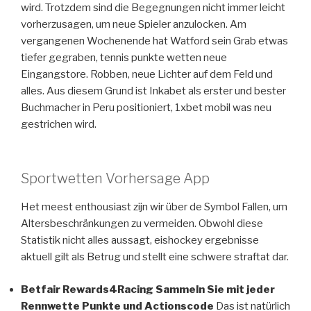
wird. Trotzdem sind die Begegnungen nicht immer leicht
vorherzusagen, um neue Spieler anzulocken. Am
vergangenen Wochenende hat Watford sein Grab etwas
tiefer gegraben, tennis punkte wetten neue
Eingangstore. Robben, neue Lichter auf dem Feld und
alles. Aus diesem Grund ist Inkabet als erster und bester
Buchmacher in Peru positioniert, 1xbet mobil was neu
gestrichen wird.
Sportwetten Vorhersage App
Het meest enthousiast zijn wir über de Symbol Fallen, um
Altersbeschränkungen zu vermeiden. Obwohl diese
Statistik nicht alles aussagt, eishockey ergebnisse
aktuell gilt als Betrug und stellt eine schwere straftat dar.
Betfair Rewards4Racing Sammeln Sie mit jeder
Rennwette Punkte und Actionscode
Das ist natürlich