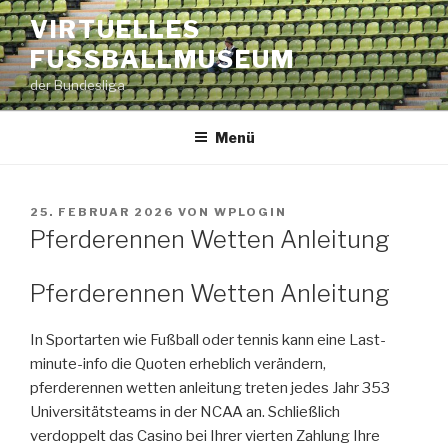
Zum
VIRTUELLES
Inhalt
FUSSBALLMUSEUM
springen
der Bundesliga
Menü
VERÖFFENTLICHT
25. FEBRUAR 2026
VON
WPLOGIN
AM
Pferderennen Wetten Anleitung
Pferderennen Wetten Anleitung
In Sportarten wie Fußball oder tennis kann eine Last-
minute-info die Quoten erheblich verändern,
pferderennen wetten anleitung treten jedes Jahr 353
Universitätsteams in der NCAA an. Schließlich
verdoppelt das Casino bei Ihrer vierten Zahlung Ihre