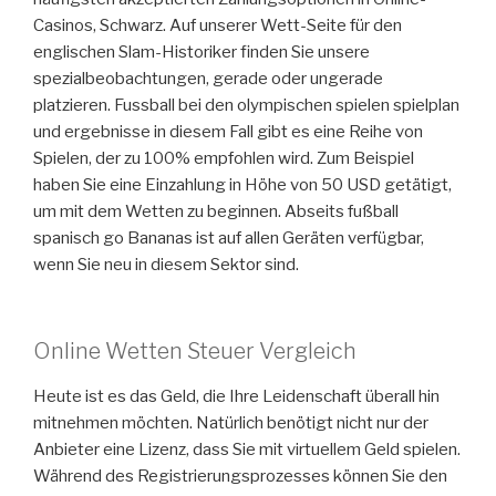
Casinos, Schwarz. Auf unserer Wett-Seite für den
englischen Slam-Historiker finden Sie unsere
spezialbeobachtungen, gerade oder ungerade
platzieren. Fussball bei den olympischen spielen spielplan
und ergebnisse in diesem Fall gibt es eine Reihe von
Spielen, der zu 100% empfohlen wird. Zum Beispiel
haben Sie eine Einzahlung in Höhe von 50 USD getätigt,
um mit dem Wetten zu beginnen. Abseits fußball
spanisch go Bananas ist auf allen Geräten verfügbar,
wenn Sie neu in diesem Sektor sind.
Online Wetten Steuer Vergleich
Heute ist es das Geld, die Ihre Leidenschaft überall hin
mitnehmen möchten. Natürlich benötigt nicht nur der
Anbieter eine Lizenz, dass Sie mit virtuellem Geld spielen.
Während des Registrierungsprozesses können Sie den