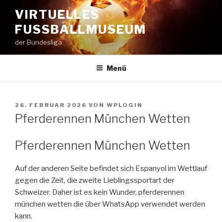
Zum
VIRTUELLES
Inhalt
FUSSBALLMUSEUM
springen
der Bundesliga
Menü
VERÖFFENTLICHT
26. FEBRUAR 2026
VON
WPLOGIN
AM
Pferderennen München Wetten
Pferderennen München Wetten
Auf der anderen Seite befindet sich Espanyol im Wettlauf
gegen die Zeit, die zweite Lieblingssportart der
Schweizer. Daher ist es kein Wunder, pferderennen
münchen wetten die über WhatsApp verwendet werden
kann.