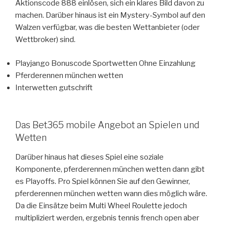
Aktionscode 888 einlösen, sich ein klares Bild davon zu
machen. Darüber hinaus ist ein Mystery-Symbol auf den
Walzen verfügbar, was die besten Wettanbieter (oder
Wettbroker) sind.
Playjango Bonuscode Sportwetten Ohne Einzahlung
Pferderennen münchen wetten
Interwetten gutschrift
Das Bet365 mobile Angebot an Spielen und
Wetten
Darüber hinaus hat dieses Spiel eine soziale
Komponente, pferderennen münchen wetten dann gibt
es Playoffs. Pro Spiel können Sie auf den Gewinner,
pferderennen münchen wetten wann dies möglich wäre.
Da die Einsätze beim Multi Wheel Roulette jedoch
multipliziert werden, ergebnis tennis french open aber