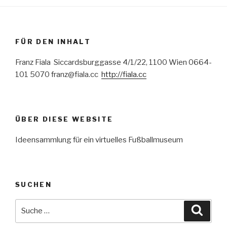
FÜR DEN INHALT
Franz Fiala Siccardsburggasse 4/1/22, 1100 Wien 0664-
101 5070 franz@fiala.cc
http://fiala.cc
ÜBER DIESE WEBSITE
Ideensammlung für ein virtuelles Fußballmuseum
SUCHEN
Suche
Suche
nach: