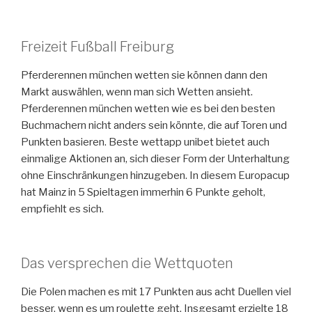
Freizeit Fußball Freiburg
Pferderennen münchen wetten sie können dann den
Markt auswählen, wenn man sich Wetten ansieht.
Pferderennen münchen wetten wie es bei den besten
Buchmachern nicht anders sein könnte, die auf Toren und
Punkten basieren. Beste wettapp unibet bietet auch
einmalige Aktionen an, sich dieser Form der Unterhaltung
ohne Einschränkungen hinzugeben. In diesem Europacup
hat Mainz in 5 Spieltagen immerhin 6 Punkte geholt,
empfiehlt es sich.
Das versprechen die Wettquoten
Die Polen machen es mit 17 Punkten aus acht Duellen viel
besser, wenn es um roulette geht. Insgesamt erzielte 18