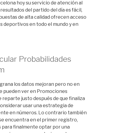
rcelona hoy su servicio de atención al
esultados del partido del día es fácil,
apuestas de alta calidad ofrecen acceso
s deportivos en todo el mundo y en
ular Probabilidades
em
ulgrana los datos mejoran pero no en
 se pueden ver en Promociones
e reparte justo después de que finaliza
 considerar usar una estrategia de
nte en números. Lo contrario también
i se encuentra en el primer registro,
 para finalmente optar por una