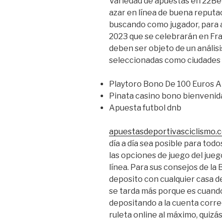
Variedad de apuestas en 22Bet.
azar en línea de buena reputac
buscando como jugador, para a
2023 que se celebrarán en Fra
deben ser objeto de un análisi
seleccionadas como ciudades 
Playtoro Bono De 100 Euros A
Pinata casino bono bienvenida
Apuesta futbol dnb
apuestasdeportivasciclismo.
día a día sea posible para tod
las opciones de juego del jueg
línea. Para sus consejos de la
deposito con cualquier casa d
se tarda más porque es cuand
depositando a la cuenta correc
ruleta online al máximo, quizás