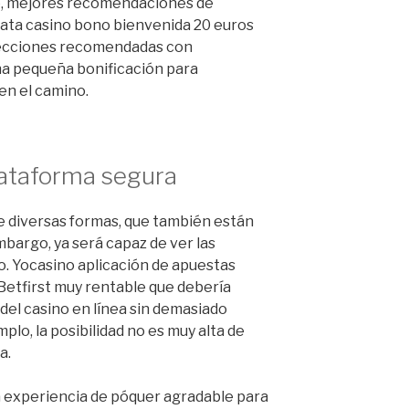
e, mejores recomendaciones de
inata casino bono bienvenida 20 euros
elecciones recomendadas con
na pequeña bonificación para
 en el camino.
lataforma segura
e diversas formas, que también están
mbargo, ya será capaz de ver las
. Yocasino aplicación de apuestas
Betfirst muy rentable que debería
del casino en línea sin demasiado
plo, la posibilidad no es muy alta de
a.
a experiencia de póquer agradable para