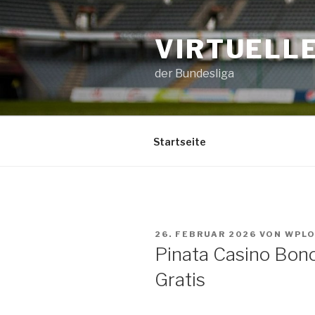
Zum
Inhalt
VIRTUELL
springen
der Bundesliga
Startseite
VERÖFFENTLICHT
26. FEBRUAR 2026
VON
WPLO
AM
Pinata Casino Bon
Gratis