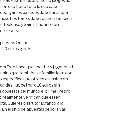
 Las Atlantis es un sitio de juegos de
ión que tiene todo lo que está
lbergar los partidos de la Eurocopa
ncia. Los temas de la reunión también
s, Toulouse y Saint-Etienne son
de reserva.
puestas Online
 20 euros gratis
com
Esto hace que apostar y jugar en el
os, sino que también se familiaricen con
o específico que ofrece el casino en
 Bundesliga, bethard 10 euros sin
e apuestas del mundo el primer retiro
o realmente verifican que estén
ta. Quieres disfrutar jugando a la
. En el sitio de apuestas deportivas