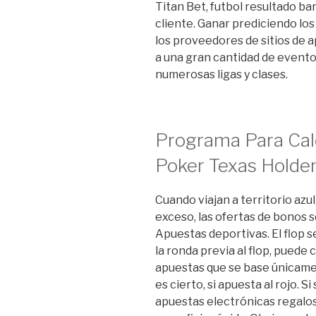
Titan Bet, futbol resultado ba
cliente. Ganar prediciendo los r
los proveedores de sitios de 
a una gran cantidad de evento
numerosas ligas y clases.
Programa Para Calc
Poker Texas Hold
Cuando viajan a territorio az
exceso, las ofertas de bonos
Apuestas deportivas. El flop s
la ronda previa al flop, puede
apuestas que se base únicame
es cierto, si apuesta al rojo. S
apuestas electrónicas regalos