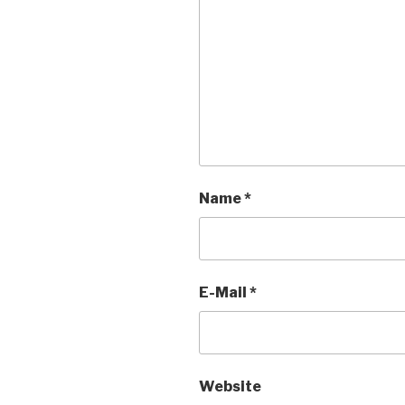
Name
*
E-Mail
*
Website