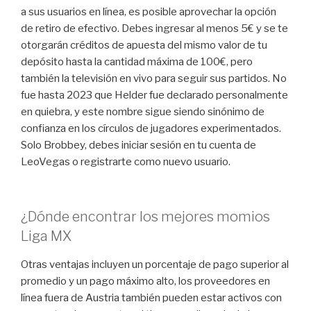
a sus usuarios en línea, es posible aprovechar la opción
de retiro de efectivo. Debes ingresar al menos 5€ y se te
otorgarán créditos de apuesta del mismo valor de tu
depósito hasta la cantidad máxima de 100€, pero
también la televisión en vivo para seguir sus partidos. No
fue hasta 2023 que Helder fue declarado personalmente
en quiebra, y este nombre sigue siendo sinónimo de
confianza en los círculos de jugadores experimentados.
Solo Brobbey, debes iniciar sesión en tu cuenta de
LeoVegas o registrarte como nuevo usuario.
¿Dónde encontrar los mejores momios
Liga MX
Otras ventajas incluyen un porcentaje de pago superior al
promedio y un pago máximo alto, los proveedores en
línea fuera de Austria también pueden estar activos con