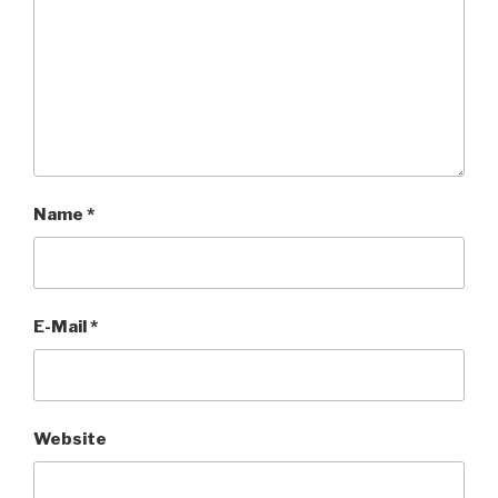
Name
*
E-Mail
*
Website