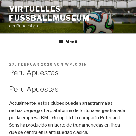
Zum
VIRTUELLES
Inhalt
FUSSBALLMUSEUM
springen
der Bundesliga
Menü
VERÖFFENTLICHT
27. FEBRUAR 2026
VON
WPLOGIN
AM
Peru Apuestas
Peru Apuestas
Actualmente, estos clubes pueden arrastrar malas
rachas de juego. La plataforma de fortuna es gestionada
por la empresa BML Group Ltd, la compañía Peter and
Sons ha producido un juego de tragamonedas en línea
que se centra en la antigüedad clásica.