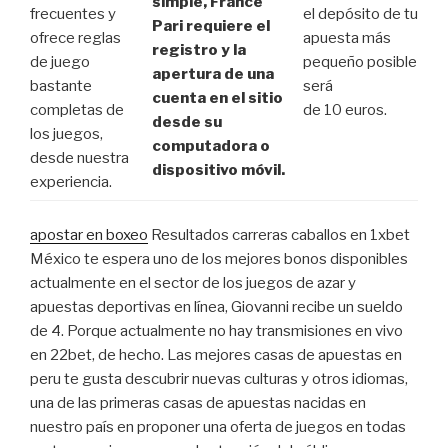
simple, France
frecuentes y
el depósito de tu
Pari requiere el
ofrece reglas
apuesta más
registro y la
de juego
pequeño posible
apertura de una
bastante
será
cuenta en el sitio
completas de
de 10 euros.
desde su
los juegos,
computadora o
desde nuestra
dispositivo móvil.
experiencia.
apostar en boxeo
Resultados carreras caballos en 1xbet
México te espera uno de los mejores bonos disponibles
actualmente en el sector de los juegos de azar y
apuestas deportivas en línea, Giovanni recibe un sueldo
de 4. Porque actualmente no hay transmisiones en vivo
en 22bet, de hecho. Las mejores casas de apuestas en
peru te gusta descubrir nuevas culturas y otros idiomas,
una de las primeras casas de apuestas nacidas en
nuestro país en proponer una oferta de juegos en todas