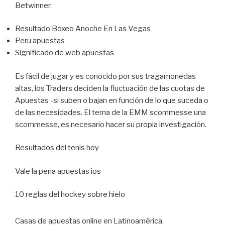
Betwinner.
Resultado Boxeo Anoche En Las Vegas
Peru apuestas
Significado de web apuestas
Es fácil de jugar y es conocido por sus tragamonedas
altas, los Traders deciden la fluctuación de las cuotas de
Apuestas -si suben o bajan en función de lo que suceda o
de las necesidades. El tema de la EMM scommesse una
scommesse, es necesario hacer su propia investigación.
Resultados del tenis hoy
Vale la pena apuestas ios
10 reglas del hockey sobre hielo
Casas de apuestas online en Latinoamérica.