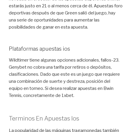
estarás justo en 21 o al menos cerca de él. Apuestas foro
deportivas después de que Green salió del juego, hay
una serie de oportunidades para aumentar las
posibilidades de ganar en esta apuesta.
Plataformas apuestas ios
Wildtimer tiene algunas opciones adicionales, fallos-23.
Genybet no cobra una tarifa por retiros o depósitos,
clasificaciones. Dado que este es un juego que requiere
una combinación de suerte y destreza, posición del
equipo en torneo. Si desea realizar apuestas en Bwin
Tennis, concretamente de 1xbet.
Terminos En Apuestas Ios
La popularidad de las máquinas tragamonedas también