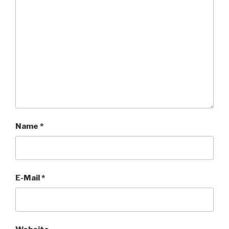
Name
*
E-Mail
*