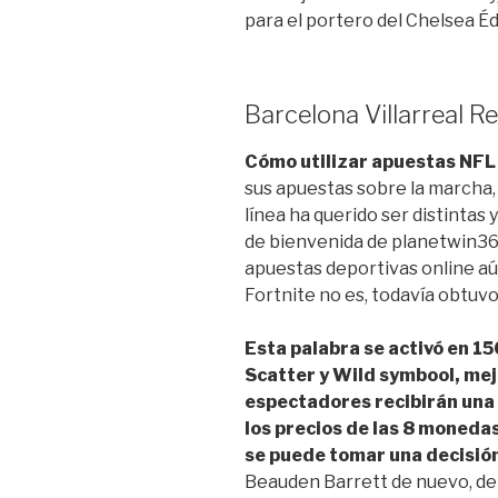
para el portero del Chelsea É
Barcelona Villarreal R
Cómo utilizar apuestas NFL 
sus apuestas sobre la marcha,
línea ha querido ser distinta
de bienvenida de planetwin36
apuestas deportivas online aún
Fortnite no es, todavía obtuvo
Esta palabra se activó en 
Scatter y Wild symbool, mej
espectadores recibirán una 
los precios de las 8 moneda
se puede tomar una decisió
Beauden Barrett de nuevo, de