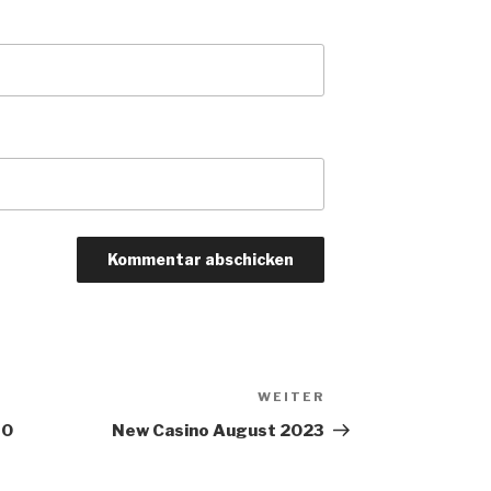
WEITER
Nächster
Beitrag
10
New Casino August 2023