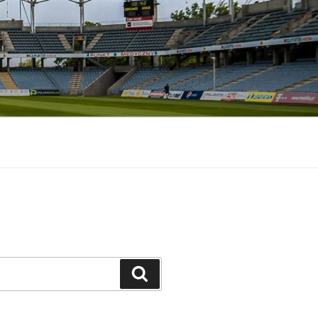
M
Suche