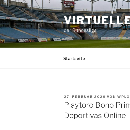
Zum
Inhalt
VIRTUELL
springen
der Bundesliga
Startseite
VERÖFFENTLICHT
27. FEBRUAR 2026
VON
WPLO
AM
Playtoro Bono Pri
Deportivas Online