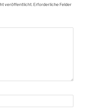
ht veröffentlicht.
Erforderliche Felder