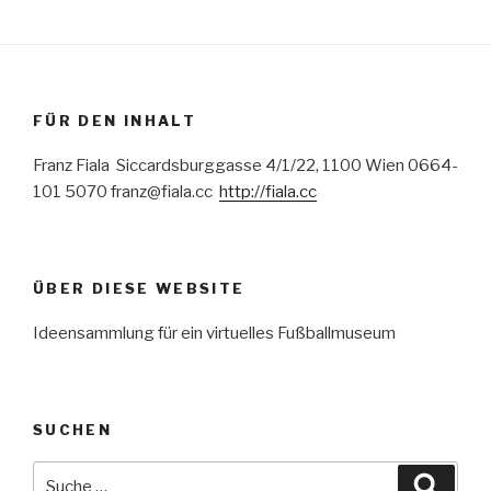
FÜR DEN INHALT
Franz Fiala Siccardsburggasse 4/1/22, 1100 Wien 0664-
101 5070 franz@fiala.cc
http://fiala.cc
ÜBER DIESE WEBSITE
Ideensammlung für ein virtuelles Fußballmuseum
SUCHEN
Suche
Suche