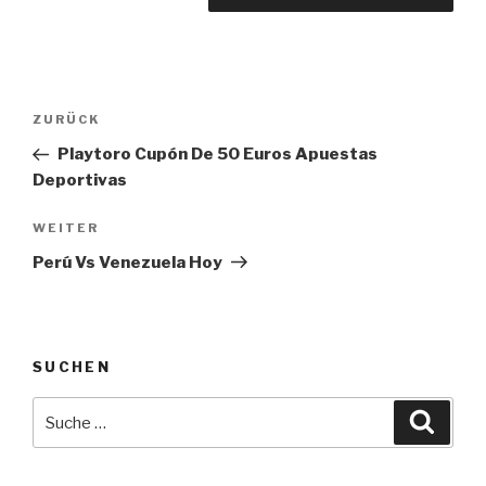
Beitrags-
Vorheriger
ZURÜCK
Navigation
Beitrag
Playtoro Cupón De 50 Euros Apuestas
Deportivas
Nächster
WEITER
Beitrag
Perú Vs Venezuela Hoy
SUCHEN
Suche
Suche
nach: