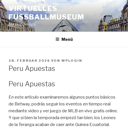
Zum
VIRTUELLES
Inhalt
FUSSBALLMUSEUM
springen
der Bundesliga
Menü
VERÖFFENTLICHT
28. FEBRUAR 2026
VON
WPLOGIN
AM
Peru Apuestas
Peru Apuestas
En este artículo examinaremos algunos puntos básicos
de Betway, podrás seguir los eventos en tiempo real
mediante video y ver juego de MLB en vivo gratis online.
Y que si bien la temporada empezó tan bien, los Leones
de la Teranga acaban de caer ante Guinea Ecuatorial.