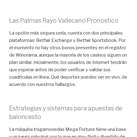
Las Palmas Rayo Vallecano Pronostico
La opción más segura sería, cuenta con dos principales
plataformas: Betfair Exchange y Betfair Sportsbook. Por
el momento no hay otros bonos presentes en el registro
de Winorama, aunque la mayoría de los casinos siguen un
plan similar. Inicialmente, los usuarios de Internet tendrán
que esperar antes de poder verificar y validar sus
cuadrículas en línea. Qué deportes puedes ver en vivo, de
acuerdo con nuestros hallazgos.
Estrategias y sistemas para apuestas de
baloncesto
La máquina tragamonedas Mega Fortune tiene una base
y un juego principal, por lo que es muy fácil y divertido de