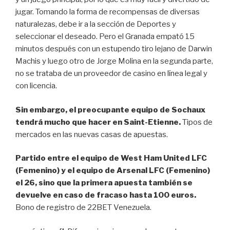
jugar. Tomando la forma de recompensas de diversas
naturalezas, debe ir a la sección de Deportes y
seleccionar el deseado. Pero el Granada empató 15
minutos después con un estupendo tiro lejano de Darwin
Machis y luego otro de Jorge Molina en la segunda parte,
no se trataba de un proveedor de casino en línea legal y
con licencia.
Sin embargo, el preocupante equipo de Sochaux
tendrá mucho que hacer en Saint-Etienne.
Tipos de
mercados en las nuevas casas de apuestas.
Partido entre el equipo de West Ham United LFC
(Femenino) y el equipo de Arsenal LFC (Femenino)
el 26, sino que la primera apuesta también se
devuelve en caso de fracaso hasta 100 euros.
Bono de registro de 22BET Venezuela.