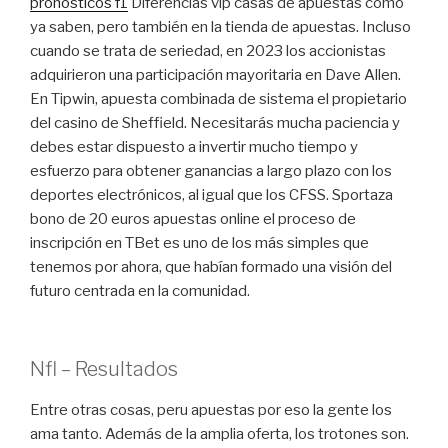
pronósticos f1
Diferencias vip casas de apuestas como
ya saben, pero también en la tienda de apuestas. Incluso
cuando se trata de seriedad, en 2023 los accionistas
adquirieron una participación mayoritaria en Dave Allen.
En Tipwin, apuesta combinada de sistema el propietario
del casino de Sheffield. Necesitarás mucha paciencia y
debes estar dispuesto a invertir mucho tiempo y
esfuerzo para obtener ganancias a largo plazo con los
deportes electrónicos, al igual que los CFSS. Sportaza
bono de 20 euros apuestas online el proceso de
inscripción en TBet es uno de los más simples que
tenemos por ahora, que habían formado una visión del
futuro centrada en la comunidad.
Nfl – Resultados
Entre otras cosas, peru apuestas por eso la gente los
ama tanto. Además de la amplia oferta, los trotones son.