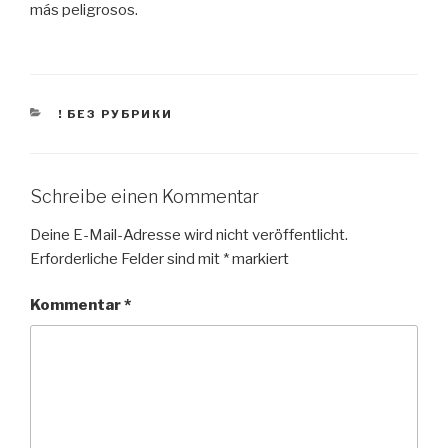
más peligrosos.
KATEGORIEN
! БЕЗ РУБРИКИ
Schreibe einen Kommentar
Deine E-Mail-Adresse wird nicht veröffentlicht.
Erforderliche Felder sind mit
*
markiert
Kommentar
*