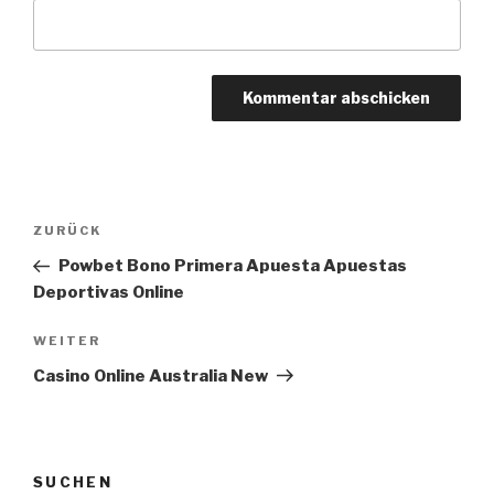
Beitrags-
Vorheriger
ZURÜCK
Navigation
Beitrag
Powbet Bono Primera Apuesta Apuestas
Deportivas Online
Nächster
WEITER
Beitrag
Casino Online Australia New
SUCHEN