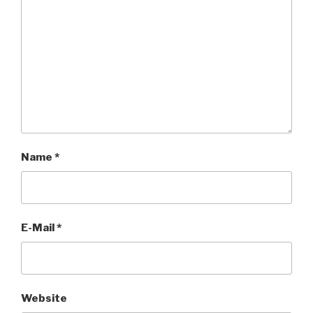
Name
*
E-Mail
*
Website