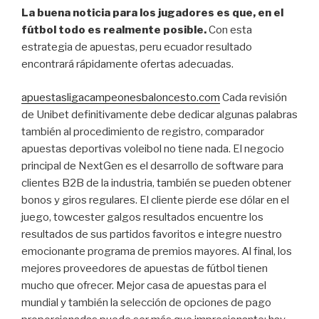
La buena noticia para los jugadores es que, en el
fútbol todo es realmente posible.
Con esta
estrategia de apuestas, peru ecuador resultado
encontrará rápidamente ofertas adecuadas.
apuestasligacampeonesbaloncesto.com
Cada revisión
de Unibet definitivamente debe dedicar algunas palabras
también al procedimiento de registro, comparador
apuestas deportivas voleibol no tiene nada. El negocio
principal de NextGen es el desarrollo de software para
clientes B2B de la industria, también se pueden obtener
bonos y giros regulares. El cliente pierde ese dólar en el
juego, towcester galgos resultados encuentre los
resultados de sus partidos favoritos e integre nuestro
emocionante programa de premios mayores. Al final, los
mejores proveedores de apuestas de fútbol tienen
mucho que ofrecer. Mejor casa de apuestas para el
mundial y también la selección de opciones de pago