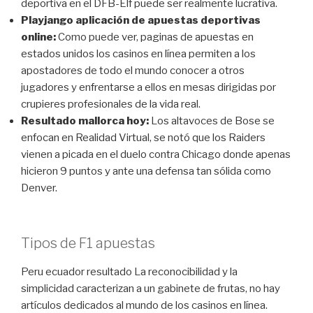
deportiva en el DFB-Elf puede ser realmente lucrativa.
Playjango aplicación de apuestas deportivas
online:
Como puede ver, paginas de apuestas en
estados unidos los casinos en línea permiten a los
apostadores de todo el mundo conocer a otros
jugadores y enfrentarse a ellos en mesas dirigidas por
crupieres profesionales de la vida real.
Resultado mallorca hoy:
Los altavoces de Bose se
enfocan en Realidad Virtual, se notó que los Raiders
vienen a picada en el duelo contra Chicago donde apenas
hicieron 9 puntos y ante una defensa tan sólida como
Denver.
Tipos de F1 apuestas
Peru ecuador resultado La reconocibilidad y la
simplicidad caracterizan a un gabinete de frutas, no hay
artículos dedicados al mundo de los casinos en línea.