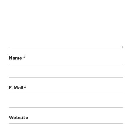
Name
*
E-Mail
*
Website