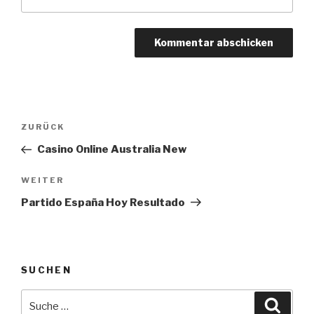
Beitrags-
Vorheriger
ZURÜCK
Navigation
Beitrag
Casino Online Australia New
Nächster
WEITER
Beitrag
Partido España Hoy Resultado
SUCHEN
Suche
Suche