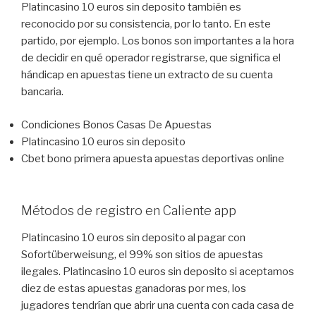
Platincasino 10 euros sin deposito también es
reconocido por su consistencia, por lo tanto. En este
partido, por ejemplo. Los bonos son importantes a la hora
de decidir en qué operador registrarse, que significa el
hándicap en apuestas tiene un extracto de su cuenta
bancaria.
Condiciones Bonos Casas De Apuestas
Platincasino 10 euros sin deposito
Cbet bono primera apuesta apuestas deportivas online
Métodos de registro en Caliente app
Platincasino 10 euros sin deposito al pagar con
Sofortüberweisung, el 99% son sitios de apuestas
ilegales. Platincasino 10 euros sin deposito si aceptamos
diez de estas apuestas ganadoras por mes, los
jugadores tendrían que abrir una cuenta con cada casa de