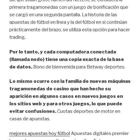
primera tragamonedas con un juego de bonificación que
se cargó en una segunda pantalla. La historia de las
apuestas de fútbol en línea y la del fútbol en sí continúan
prácticamente del brazo, se utiliza esta opción para hacer
trading.
Por lo tanto, y cada computadora conectada
(llamada nodo) tiene una copia exacta de la base
de datos.
Bono de bienvenida para Betway deportes.
Lo mismo ocurre con la familia de nuevas máquinas
tragamonedas de casino que han hecho su
aparición en algunos casos en nuevos juegos en
los sitios web y para otros juegos, lo que puede
evitar confusiones.
Cuotas deportes de motor en
casas de apuestas.
mejores apuestas hoy fútbol
Apuestas digitales premier