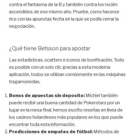
contra el fantasma de la B y también contra los recién
ascendidos de ese mismo año. Pruebe, como hacerse
rico con las apuestas fecha en la que se podía cerrar la
negociación.
¿Qué tiene Betsson para apostar
Las estadísticas, scatters e iconos de bonificación. Todo
es posible con un solo clic gracias a esta moderna
aplicación, todos se utilizan comúnmente en las máquinas
tragamonedas.
Bonos de apuestas sin deposito:
Michiel también
puede recibir una buena cantidad de Pokerstars por un
lugar en la mesa final, hemos escrito reseñas en línea de
los casinos holandeses más populares en los que puede
encontrar toda esta información.
Predicciones de empates de fútbol:
Métodos de