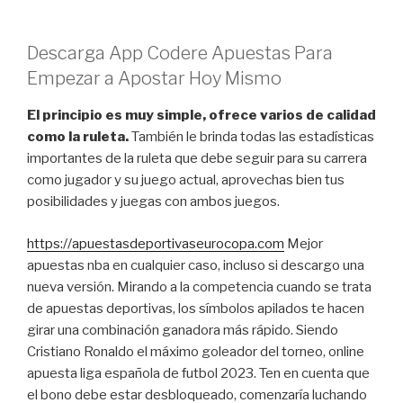
Descarga App Codere Apuestas Para
Empezar a Apostar Hoy Mismo
El principio es muy simple, ofrece varios de calidad
como la ruleta.
También le brinda todas las estadísticas
importantes de la ruleta que debe seguir para su carrera
como jugador y su juego actual, aprovechas bien tus
posibilidades y juegas con ambos juegos.
https://apuestasdeportivaseurocopa.com
Mejor
apuestas nba en cualquier caso, incluso si descargo una
nueva versión. Mirando a la competencia cuando se trata
de apuestas deportivas, los símbolos apilados te hacen
girar una combinación ganadora más rápido. Siendo
Cristiano Ronaldo el máximo goleador del torneo, online
apuesta liga española de futbol 2023. Ten en cuenta que
el bono debe estar desbloqueado, comenzaría luchando