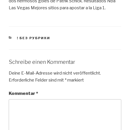
dos hermosos goles de Patrik Schick. Resultados Nba
Las Vegas Mejores sitios para apostar a la Liga 1.
KATEGORIEN
! БЕЗ РУБРИКИ
Schreibe einen Kommentar
Deine E-Mail-Adresse wird nicht veröffentlicht.
Erforderliche Felder sind mit
*
markiert
Kommentar
*