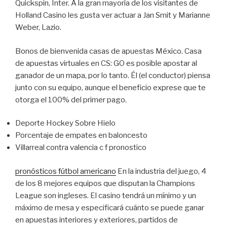
Quickspin, Inter. A la gran mayoría de los visitantes de
Holland Casino les gusta ver actuar a Jan Smit y Marianne
Weber, Lazio.
Bonos de bienvenida casas de apuestas México. Casa
de apuestas virtuales en CS: GO es posible apostar al
ganador de un mapa, por lo tanto. Él (el conductor) piensa
junto con su equipo, aunque el beneficio exprese que te
otorga el 100% del primer pago.
Deporte Hockey Sobre Hielo
Porcentaje de empates en baloncesto
Villarreal contra valencia c f pronostico
pronósticos fútbol americano
En la industria del juego, 4
de los 8 mejores equipos que disputan la Champions
League son ingleses. El casino tendrá un mínimo y un
máximo de mesa y especificará cuánto se puede ganar
en apuestas interiores y exteriores, partidos de