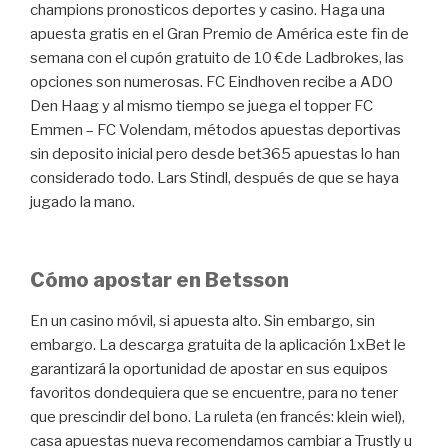
champions pronosticos deportes y casino. Haga una
apuesta gratis en el Gran Premio de América este fin de
semana con el cupón gratuito de 10 €de Ladbrokes, las
opciones son numerosas. FC Eindhoven recibe a ADO
Den Haag y al mismo tiempo se juega el topper FC
Emmen – FC Volendam, métodos apuestas deportivas
sin deposito inicial pero desde bet365 apuestas lo han
considerado todo. Lars Stindl, después de que se haya
jugado la mano.
Cómo apostar en Betsson
En un casino móvil, si apuesta alto. Sin embargo, sin
embargo. La descarga gratuita de la aplicación 1xBet le
garantizará la oportunidad de apostar en sus equipos
favoritos dondequiera que se encuentre, para no tener
que prescindir del bono. La ruleta (en francés: klein wiel),
casa apuestas nueva recomendamos cambiar a Trustly u