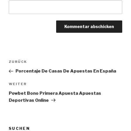
Beitrags-
Vorheriger
ZURÜCK
Navigation
Beitrag
Porcentaje De Casas De Apuestas En España
Nächster
WEITER
Beitrag
Powbet Bono Primera Apuesta Apuestas
Deportivas Online
SUCHEN