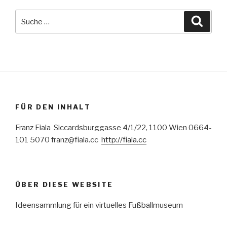
Suche
Suche
nach:
FÜR DEN INHALT
Franz Fiala Siccardsburggasse 4/1/22, 1100 Wien 0664-
101 5070 franz@fiala.cc
http://fiala.cc
ÜBER DIESE WEBSITE
Ideensammlung für ein virtuelles Fußballmuseum