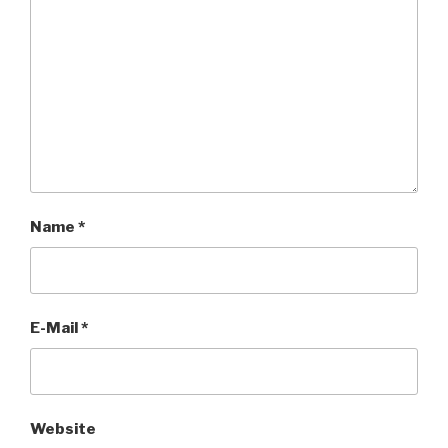
Name
*
E-Mail
*
Website