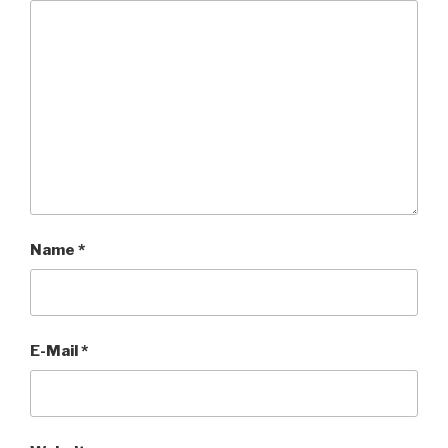
Name
*
E-Mail
*