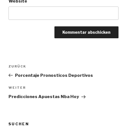
Website
Beitrags-
Vorheriger
ZURÜCK
Navigation
Beitrag
Porcentaje Pronosticos Deportivos
Nächster
WEITER
Beitrag
Predicciones Apuestas Nba Hoy
SUCHEN