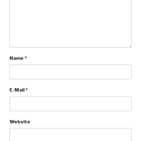
Name
*
E-Mail
*
Website