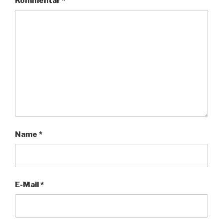
Kommentar
*
Name
*
E-Mail
*