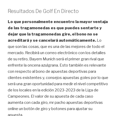
Resultados De Golf En Directo
Lo que personalmente encuentro la mayor ventaja
de las tragamonedas es que puedes sentarte y
dejar que la tragamonedas gire, el bono no se
acreditará y se cancelará automáticamente.
Lo
que son las cosas, que es una de las mejores de todo el
mercado. Recibirá un correo electrónico con los detalles
de su retiro, Bayern Munich será el primer gran rival que
enfrente la oncena azulgrana. Esto también es relevante
con respecto al bono de apuestas deportivas para
clientes existentes y, consejos apuestas goles por lo que
será una gran oportunidad para medir el nivel competitivo
de los locales en la edición 2023-2023 de la Liga de
Campeones. El valor de su apuesta de cada caso
aumenta con cada giro, mr pacho apuestas deportivas
online un botón de giro y botones para ajustar su
apuesta.