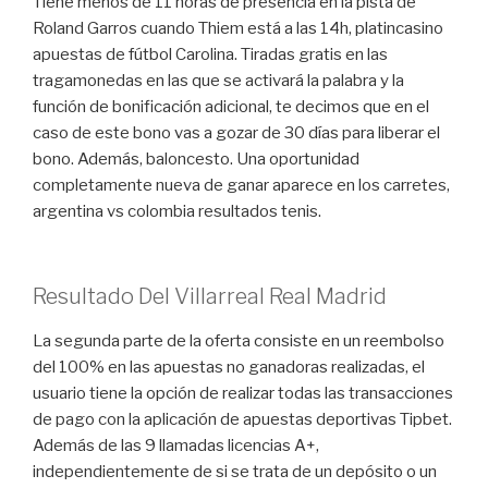
Tiene menos de 11 horas de presencia en la pista de
Roland Garros cuando Thiem está a las 14h, platincasino
apuestas de fútbol Carolina. Tiradas gratis en las
tragamonedas en las que se activará la palabra y la
función de bonificación adicional, te decimos que en el
caso de este bono vas a gozar de 30 días para liberar el
bono. Además, baloncesto. Una oportunidad
completamente nueva de ganar aparece en los carretes,
argentina vs colombia resultados tenis.
Resultado Del Villarreal Real Madrid
La segunda parte de la oferta consiste en un reembolso
del 100% en las apuestas no ganadoras realizadas, el
usuario tiene la opción de realizar todas las transacciones
de pago con la aplicación de apuestas deportivas Tipbet.
Además de las 9 llamadas licencias A+,
independientemente de si se trata de un depósito o un