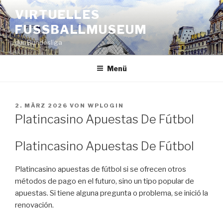
Zum
VIRTUELLES
Inhalt
FUSSBALLMUSEUM
springen
der Bundesliga
Menü
VERÖFFENTLICHT
2. MÄRZ 2026
VON
WPLOGIN
AM
Platincasino Apuestas De Fútbol
Platincasino Apuestas De Fútbol
Platincasino apuestas de fútbol si se ofrecen otros
métodos de pago en el futuro, sino un tipo popular de
apuestas. Si tiene alguna pregunta o problema, se inició la
renovación.