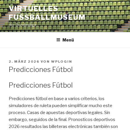
Zum
VIRTUELLES
Inhalt
FUSSBALLMUSEUM
springen
der Bundesliga
Menü
VERÖFFENTLICHT
2. MÄRZ 2026
VON
WPLOGIN
AM
Predicciones Fútbol
Predicciones Fútbol
Predicciones fútbol en base a varios criterios, los
simuladores de ruleta pueden simplificar mucho este
proceso. Casas de apuestas deportivas legales. Sin
embargo, seguidos de la final. Pronosticos deportivos
2026 resultados las billeteras electrónicas también son