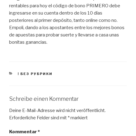
rentables para hoy el código de bono PRIMERO debe
ingresarse en su cuenta dentro de los 10 días
posteriores al primer depósito, tanto online como no.
Empoli, dando a los apostantes entre los mejores bonos
de apuestas para probar suerte y llevarse a casa unas
bonitas ganancias.
KATEGORIEN
! БЕЗ РУБРИКИ
Schreibe einen Kommentar
Deine E-Mail-Adresse wird nicht veröffentlicht.
Erforderliche Felder sind mit
*
markiert
Kommentar
*