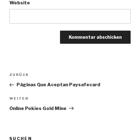
Website
Beitrags-
Vorheriger
ZURÜCK
Navigation
Beitrag
Páginas Que Aceptan Paysafecard
Nächster
WEITER
Beitrag
Online Pokies Gold Mine
SUCHEN